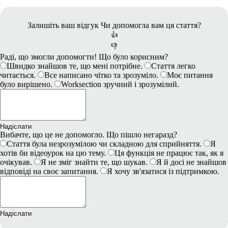
Залишіть ваш відгук
Чи допомогла вам ця стаття?
👍
👎
Раді, що змогли допомогти! Що було корисним?
Швидко знайшов те, що мені потрібне.
Стаття легко
читається.
Все написано чітко та зрозуміло.
Моє питання
було вирішено.
Worksection зручний і зрозумілий.
Надіслати
Вибачте, що це не допомогло. Що пішло негаразд?
Стаття була незрозумілою чи складною для сприйняття.
Я
хотів би відеоурок на цю тему.
Ця функція не працює так, як я
очікував.
Я не зміг знайти те, що шукав.
Я й досі не знайшов
відповіді на своє запитання.
Я хочу зв'язатися із підтримкою.
Надіслати