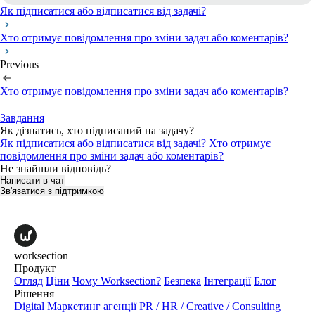
Як підписатися або відписатися від задачі?
Хто отримує повідомлення про зміни задач або коментарів?
Previous
Хто отримує повідомлення про зміни задач або коментарів?
Завдання
Як дізнатись, хто підписаний на задачу?
Як підписатися або відписатися від задачі?
Хто отримує
повідомлення про зміни задач або коментарів?
Не знайшли відповідь?
Написати в чат
Зв'язатися з підтримкою
worksection
Продукт
Огляд
Ціни
Чому Worksection?
Безпека
Інтеграції
Блог
Рішення
Digital Маркетинг агенції
PR / HR / Creative / Consulting