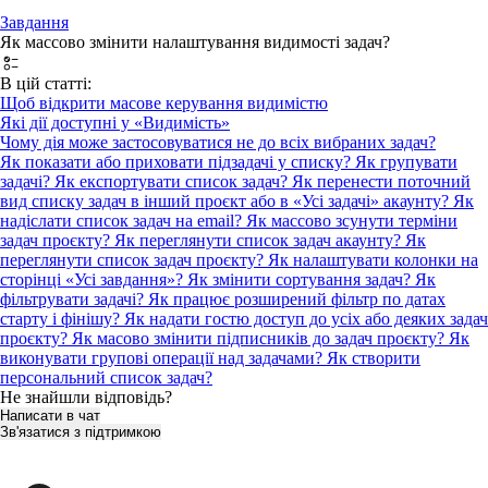
Завдання
Як массово змінити налаштування видимості задач?
В цій статті:
Щоб відкрити масове керування видимістю
Які дії доступні у «Видимість»
Чому дія може застосовуватися не до всіх вибраних задач?
Як показати або приховати підзадачі у списку?
Як групувати
задачі?
Як експортувати список задач?
Як перенести поточний
вид списку задач в інший проєкт або в «Усі задачі» акаунту?
Як
надіслати список задач на email?
Як массово зсунути терміни
задач проєкту?
Як переглянути список задач акаунту?
Як
переглянути список задач проєкту?
Як налаштувати колонки на
сторінці «Усі завдання»?
Як змінити сортування задач?
Як
фільтрувати задачі?
Як працює розширений фільтр по датах
старту і фінішу?
Як надати гостю доступ до усіх або деяких задач
проєкту?
Як масово змінити підписників до задач проєкту?
Як
виконувати групові операції над задачами?
Як створити
персональний список задач?
Не знайшли відповідь?
Написати в чат
Зв'язатися з підтримкою