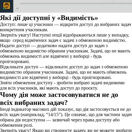
Які дії доступні у «Видимість»
Доступ: лише ці учасники — відкрити доступ до вибраних задач
конкретним учасникам.
Зверніть увагу!
Наступні опції відображаються лише у випадку,
якщо серед відмічених задач є задачі з обмеженою видимістю.
Надати доступ — додатково надати доступ до задач з
обмеженою видимістю обраним учасникам. Задачі, що не мають
обмежень видимості але відмічені у виборці - будь
проігноровані.
Відкликати доступ — відкликати доступ до задач з обмеженою
видимістю обраним учасникам. Задачі, що не мають обмежень
видимості але відмічені у виборці - будь проігноровані.
Зняти обмеження доступу - зробити вибрані задачі видимими
для всіх учасників, які мають доступ до проєкту.
Чому дія може застосовуватися не до
всіх вибраних задач?
Іноді індикатор масових дій показує, що дія застосовується не до
всіх задач (наприклад, “14/15”). Це означає, що для частини задач
обрана дія недоступна — зазвичай через права доступу або
обмеження ролі.
Зверніть увагу!
Якщо ви створюєте задачу, ви не можете зробити