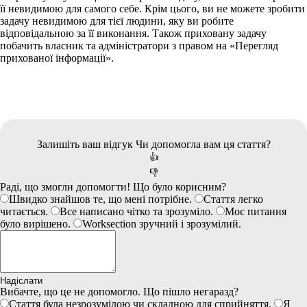
її невидимою для самого себе. Крім цього, ви не можете зробити
задачу невидимою для тієї людини, яку ви робите
відповідальною за її виконання. Також приховану задачу
побачить власник та адміністратори з правом на «Перегляд
прихованої інформації».
Залишіть ваш відгук
Чи допомогла вам ця стаття?
👍
👎
Раді, що змогли допомогти! Що було корисним?
Швидко знайшов те, що мені потрібне.
Стаття легко
читається.
Все написано чітко та зрозуміло.
Моє питання
було вирішено.
Worksection зручний і зрозумілий.
Надіслати
Вибачте, що це не допомогло. Що пішло негаразд?
Стаття була незрозумілою чи складною для сприйняття.
Я