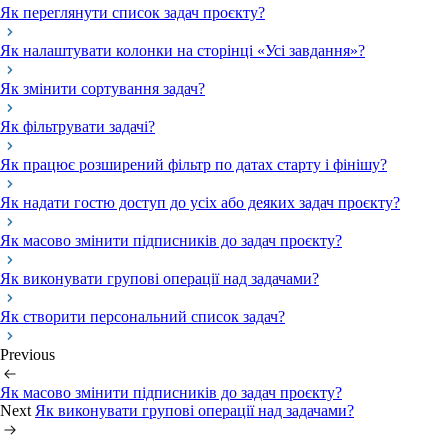
Як переглянути список задач проєкту?
Як налаштувати колонки на сторінці «Усі завдання»?
Як змінити сортування задач?
Як фільтрувати задачі?
Як працює розширений фільтр по датах старту і фінішу?
Як надати гостю доступ до усіх або деяких задач проєкту?
Як масово змінити підписників до задач проєкту?
Як виконувати групові операції над задачами?
Як створити персональний список задач?
Previous
Як масово змінити підписників до задач проєкту?
Next
Як виконувати групові операції над задачами?