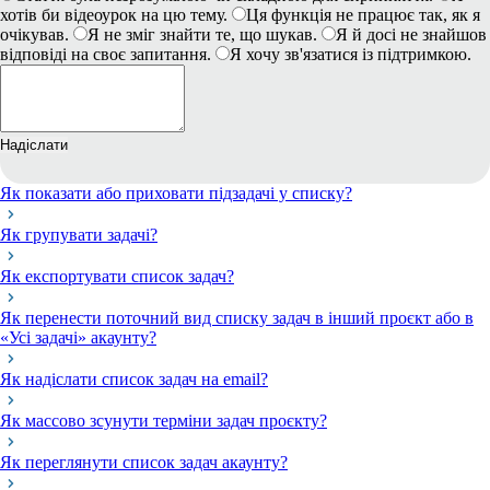
хотів би відеоурок на цю тему.
Ця функція не працює так, як я
очікував.
Я не зміг знайти те, що шукав.
Я й досі не знайшов
відповіді на своє запитання.
Я хочу зв'язатися із підтримкою.
Надіслати
Як показати або приховати підзадачі у списку?
Як групувати задачі?
Як експортувати список задач?
Як перенести поточний вид списку задач в інший проєкт або в
«Усі задачі» акаунту?
Як надіслати список задач на email?
Як массово зсунути терміни задач проєкту?
Як переглянути список задач акаунту?