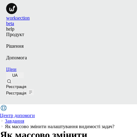
worksection
beta
help
Продукт
Рішення
Допомога
Ціни
UA
Пошук
Реєстрація
Реєстрація
Центр допомоги
Завдання
Як массово змінити налаштування видимості задач?
Як массово змінити