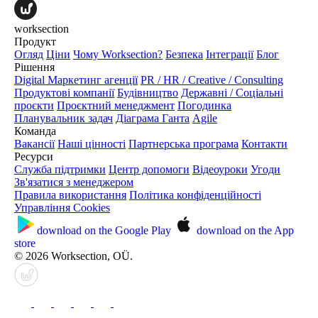
worksection
Продукт
Огляд
Ціни
Чому Worksection?
Безпека
Інтеграції
Блог
Рішення
Digital Маркетинг агенції
PR / HR / Creative / Consulting
Продуктові компанії
Будівництво
Державні / Соціальні
проєкти
Проєктний менеджмент
Погодинка
Планувальник задач
Діаграма Ганта
Agile
Команда
Вакансії
Наші цінності
Партнерська програма
Контакти
Ресурси
Служба підтримки
Центр допомоги
Відеоуроки
Угоди
Зв'язатися з менеджером
Правила використання
Політика конфіденційності
Управління Cookies
download on the
Google Play
download on the
App
store
© 2026 Worksection, OÜ.