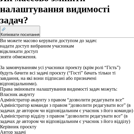
налаштування видимості
задач?
Копіювати посилання
Ви можете масово керувати доступом до задач:
надати доступ вибраним учасникам
відкликати доступ
зняти обмеження.
За замовчуванням усі учасники проекту (крім ролі ​“Гість”)
будуть бачити всі задачі проєкту (“Гості” бачать тільки ті
завдання, на які вони підписані або призначені
відповідальними).
Права
змінювати налаштування видимості задач можуть:
Власник акаунту
Адміністратор акаунту з правом “дозволити редагувати все”
Адміністратор команди з правом “дозволити редагувати все” (в
задачах де автором чи відповідальним є учасник з його команди)
Адміністратор відділу з правом “дозволити редагувати все” (в
задачах де автором чи відповідальним є учасник з його відділу)
Керівник проєкту
Автор задачі