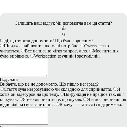
Залишіть ваш відгук
Чи допомогла вам ця стаття?
👍
👎
Раді, що змогли допомогти! Що було корисним?
Швидко знайшов те, що мені потрібне.
Стаття легко
читається.
Все написано чітко та зрозуміло.
Моє питання
було вирішено.
Worksection зручний і зрозумілий.
Надіслати
Вибачте, що це не допомогло. Що пішло негаразд?
Стаття була незрозумілою чи складною для сприйняття.
Я
хотів би відеоурок на цю тему.
Ця функція не працює так, як я
очікував.
Я не зміг знайти те, що шукав.
Я й досі не знайшов
відповіді на своє запитання.
Я хочу зв'язатися із підтримкою.