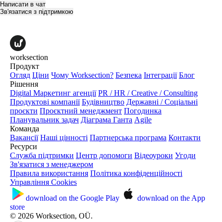
Написати в чат
Зв'язатися з підтримкою
worksection
Продукт
Огляд
Ціни
Чому Worksection?
Безпека
Інтеграції
Блог
Рішення
Digital Маркетинг агенції
PR / HR / Creative / Consulting
Продуктові компанії
Будівництво
Державні / Соціальні
проєкти
Проєктний менеджмент
Погодинка
Планувальник задач
Діаграма Ганта
Agile
Команда
Вакансії
Наші цінності
Партнерська програма
Контакти
Ресурси
Служба підтримки
Центр допомоги
Відеоуроки
Угоди
Зв'язатися з менеджером
Правила використання
Політика конфіденційності
Управління Cookies
download on the
Google Play
download on the
App
store
© 2026 Worksection, OÜ.