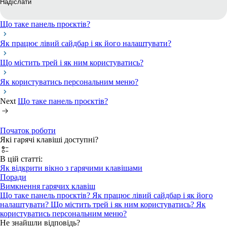
Надіслати
Що таке панель проєктів?
Як працює лівий сайдбар і як його налаштувати?
Що містить трей і як ним користуватись?
Як користуватись персональним меню?
Next
Що таке панель проєктів?
Початок роботи
Які гарячі клавіші доступні?
В цій статті:
Як відкрити вікно з гарячими клавішами
Поради
Вимкнення гарячих клавіш
Що таке панель проєктів?
Як працює лівий сайдбар і як його
налаштувати?
Що містить трей і як ним користуватись?
Як
користуватись персональним меню?
Не знайшли відповідь?