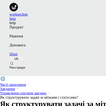
worksection
beta
help
Продукт
Рішення
Допомога
Ціни
UA
Реєстрація
Часті запитання
Завдання
Управління списком завдань
Як структурувати задачі за мітками і статусами?
Як структурувати задачі за мі