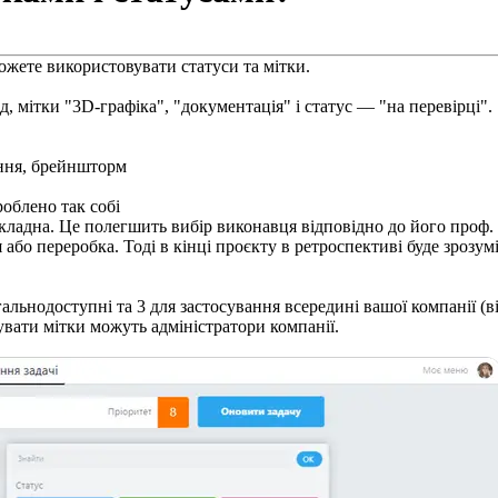
ожете використовувати статуси та мітки.
д, мітки "3D-графіка", "документація" і статус — "на перевірці".
ення, брейншторм
роблено так собі
складна. Це полегшить вибір виконавця відповідно до його проф. 
бо переробка. Тоді в кінці проєкту в ретроспективі буде зрозуміл
гальнодоступні та 3 для застосування всередині вашої компанії (
вати мітки можуть адміністратори компанії.