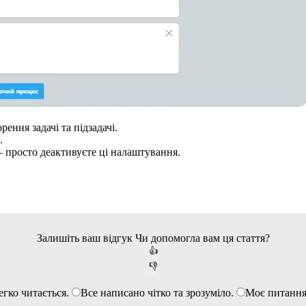
ення задачі та підзадачі.
.
— просто деактивуєте ці налаштування.
Залишіть ваш відгук
Чи допомогла вам ця стаття?
👍
👎
егко читається.
Все написано чітко та зрозуміло.
Моє питання