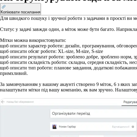
Копіювати посилання
Для швидкого пошуку і зручної роботи з задачами в проєкті ви м
Статус у задачі завжди один, а міток може бути багато. Наприкла
Мітки можна використовувати:
щоб описати характер роботи: дизайн, програмування, обговор
щоб описати обсяг роботи: XL-size, M-size, S-size
щоб описати результат роботи: зроблено добре, зроблено норм, з
щоб описати складність роботи: складна, середня складність, не
щоб описати тип роботи: планове завдання, додаткові побажання а
примхливий.
За замовчуванням у вашому акаунті створено 9 міток, 6 з яких за
налаштувати мітки під вашу компанію, як вам зручно. Налаштову