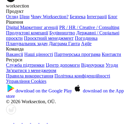
worksection
Продукт
Огляд
Ціни
Чому Worksection?
Безпека
Інтеграції
Блог
Рішення
Digital Маркетинг агенції
PR / HR / Creative / Consulting
Продуктові компанії
Будівництво
Державні / Соціальні
проєкти
Проєктний менеджмент
Погодинка
Планувальник задач
Діаграма Ганта
Agile
Команда
Вакансії
Наші цінності
Партнерська програма
Контакти
Ресурси
Служба підтримки
Центр допомоги
Відеоуроки
Угоди
Зв'язатися з менеджером
Правила використання
Політика конфіденційності
Управління Cookies
download on the
Google Play
download on the
App
store
© 2026 Worksection, OÜ.