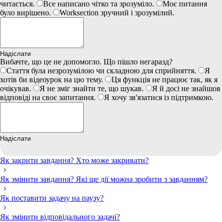
читається.
Все написано чітко та зрозуміло.
Моє питання
було вирішено.
Worksection зручний і зрозумілий.
Надіслати
Вибачте, що це не допомогло. Що пішло негаразд?
Стаття була незрозумілою чи складною для сприйняття.
Я
хотів би відеоурок на цю тему.
Ця функція не працює так, як я
очікував.
Я не зміг знайти те, що шукав.
Я й досі не знайшов
відповіді на своє запитання.
Я хочу зв'язатися із підтримкою.
Надіслати
Як закрити завдання? Хто може закривати?
Як змінити завдання? Які ще дії можна зробити з завданням?
Як поставити задачу на паузу?
Як змінити відповідального задачі?