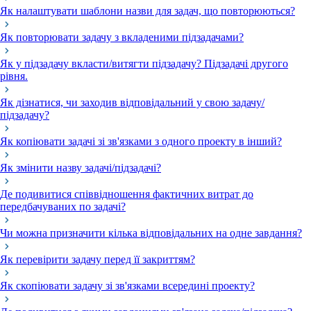
Як налаштувати шаблони назви для задач, що повторюються?
Як повторювати задачу з вкладеними підзадачами?
Як у підзадачу вкласти/витягти підзадачу? Підзадачі другого
рівня.
Як дізнатися, чи заходив відповідальний у свою задачу/
підзадачу?
Як копіювати задачі зі зв'язками з одного проекту в інший?
Як змінити назву задачі/підзадачі?
Де подивитися співвідношення фактичних витрат до
передбачуваних по задачі?
Чи можна призначити кілька відповідальних на одне завдання?
Як перевірити задачу перед її закриттям?
Як скопіювати задачу зі зв'язками всередині проекту?