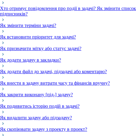
Хто отримує повідомлення про події в задачі? Як змінити список
підписників?
Як змінити терміни задачі?
Як встановити пріоритет для задачі?
Як призначити мітку або статус задачі?
Як додати задачу в закладки?
Як додати файл до задачі, підзадачі або коментарю?
Як внести в задачу витрати часу та фінансів вручну?
Як закрити виконану [під-] задачу?
Як подивитись історію подій в задачі?
Як видалити задачу або підзадачу?
Як скопіювати задачу з проекту в проект?