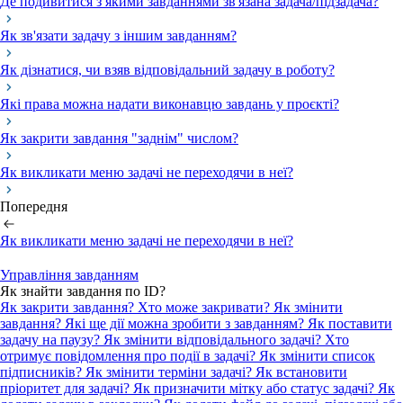
Де подивитися з якими завданнями зв'язана задача/підзадача?
Як зв'язати задачу з іншим завданням?
Як дізнатися, чи взяв відповідальний задачу в роботу?
Які права можна надати виконавцю завдань у проєкті?
Як закрити завдання "заднім" числом?
Як викликати меню задачі не переходячи в неї?
Попередня
Як викликати меню задачі не переходячи в неї?
Управління завданням
Як знайти завдання по ID?
Як закрити завдання? Хто може закривати?
Як змінити
завдання? Які ще дії можна зробити з завданням?
Як поставити
задачу на паузу?
Як змінити відповідального задачі?
Хто
отримує повідомлення про події в задачі? Як змінити список
підписників?
Як змінити терміни задачі?
Як встановити
пріоритет для задачі?
Як призначити мітку або статус задачі?
Як