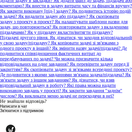
додати задачу в закладки?
Як додати файл до задачі, підзадачі або
коментарю?
Як внести в задачу витрати часу та фінансів вручну?
Як закрити виконану [під-] задачу?
Як подивитись історію подій
в задачі?
Як видалити задачу або підзадачу?
Як скопіювати
задачу з проекту в проект?
Як налаштувати шаблони назви для
задач, що повторюються?
Як повторювати задачу з вкладеними
підзадачами?
Як у підзадачу вкласти/витягти підзадачу?
Підзадачі другого рівня.
Як дізнатися, чи заходив відповідальний
у свою задачу/підзадачу?
Як копіювати задачі зі зв'язками з
одного проекту в інший?
Як змінити назву задачі/підзадачі?
Де
подивитися співвідношення фактичних витрат до
передбачуваних по задачі?
Чи можна призначити кілька
відповідальних на одне завдання?
Як перевірити задачу перед її
закриттям?
Як скопіювати задачу зі зв'язками всередині проекту?
Де подивитися з якими завданнями зв'язана задача/підзадача?
Як
зв'язати задачу з іншим завданням?
Як дізнатися, чи взяв
відповідальний задачу в роботу?
Які права можна надати
виконавцю завдань у проєкті?
Як закрити завдання "заднім"
числом?
Як викликати меню задачі не переходячи в неї?
Не знайшли відповідь?
Написати в чат
Зв'язатися з підтримкою