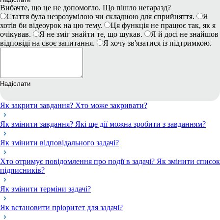
Вибачте, що це не допомогло. Що пішло негаразд?
Стаття була незрозумілою чи складною для сприйняття.
Я
хотів би відеоурок на цю тему.
Ця функція не працює так, як я
очікував.
Я не зміг знайти те, що шукав.
Я й досі не знайшов
відповіді на своє запитання.
Я хочу зв'язатися із підтримкою.
Надіслати
Як закрити завдання? Хто може закривати?
Як змінити завдання? Які ще дії можна зробити з завданням?
Як змінити відповідального задачі?
Хто отримує повідомлення про події в задачі? Як змінити список
підписників?
Як змінити терміни задачі?
Як встановити пріоритет для задачі?