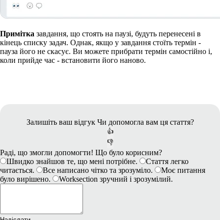
Примітка
завдання, що стоять на паузі, будуть перенесені в
кінець списку задач. Однак, якщо у завдання стоїть термін -
пауза його не скасує. Ви можете прибрати термін самостійно і,
коли прийде час - встановити його наново.
Залишіть ваш відгук
Чи допомогла вам ця стаття?
👍
👎
Раді, що змогли допомогти! Що було корисним?
Швидко знайшов те, що мені потрібне.
Стаття легко
читається.
Все написано чітко та зрозуміло.
Моє питання
було вирішено.
Worksection зручний і зрозумілий.
Надіслати