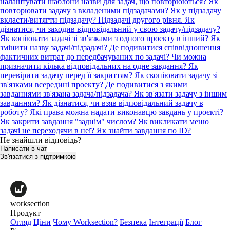
налаштувати шаблони назви для задач, що повторюються?
Як
повторювати задачу з вкладеними підзадачами?
Як у підзадачу
вкласти/витягти підзадачу? Підзадачі другого рівня.
Як
дізнатися, чи заходив відповідальний у свою задачу/підзадачу?
Як копіювати задачі зі зв'язками з одного проекту в інший?
Як
змінити назву задачі/підзадачі?
Де подивитися співвідношення
фактичних витрат до передбачуваних по задачі?
Чи можна
призначити кілька відповідальних на одне завдання?
Як
перевірити задачу перед її закриттям?
Як скопіювати задачу зі
зв'язками всередині проекту?
Де подивитися з якими
завданнями зв'язана задача/підзадача?
Як зв'язати задачу з іншим
завданням?
Як дізнатися, чи взяв відповідальний задачу в
роботу?
Які права можна надати виконавцю завдань у проєкті?
Як закрити завдання "заднім" числом?
Як викликати меню
задачі не переходячи в неї?
Як знайти завдання по ID?
Не знайшли відповідь?
Написати в чат
Зв'язатися з підтримкою
worksection
Продукт
Огляд
Ціни
Чому Worksection?
Безпека
Інтеграції
Блог