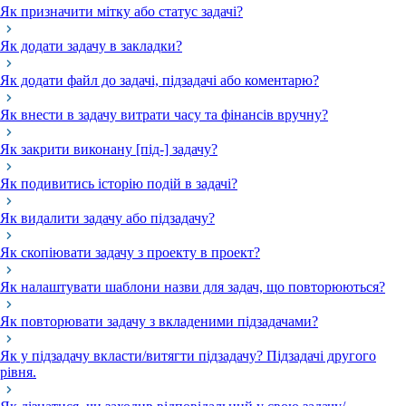
Як призначити мітку або статус задачі?
Як додати задачу в закладки?
Як додати файл до задачі, підзадачі або коментарю?
Як внести в задачу витрати часу та фінансів вручну?
Як закрити виконану [під-] задачу?
Як подивитись історію подій в задачі?
Як видалити задачу або підзадачу?
Як скопіювати задачу з проекту в проект?
Як налаштувати шаблони назви для задач, що повторюються?
Як повторювати задачу з вкладеними підзадачами?
Як у підзадачу вкласти/витягти підзадачу? Підзадачі другого
рівня.