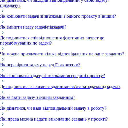
Як дізнатися, чи заходив відповідальний у свою задачу/
підзадачу?
Як копіювати задачі зі зв'язками з одного проекту в інший?
Як змінити назву задачі/підзадачі?
Де подивитися співвідношення фактичних витрат до
передбачуваних по задачі?
Чи можна призначити кілька відповідальних на одне завдання?
Як перевірити задачу перед її закриттям?
Як скопіювати задачу зі зв'язками всередині проекту?
Де подивитися з якими завданнями зв'язана задача/підзадача?
Як зв'язати задачу з іншим завданням?
Як дізнатися, чи взяв відповідальний задачу в роботу?
Які права можна надати виконавцю завдань у проєкті?