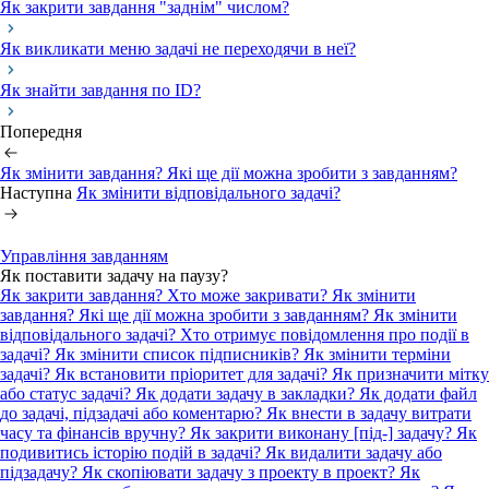
Як закрити завдання "заднім" числом?
Як викликати меню задачі не переходячи в неї?
Як знайти завдання по ID?
Попередня
Як змінити завдання? Які ще дії можна зробити з завданням?
Наступна
Як змінити відповідального задачі?
Управління завданням
Як поставити задачу на паузу?
Як закрити завдання? Хто може закривати?
Як змінити
завдання? Які ще дії можна зробити з завданням?
Як змінити
відповідального задачі?
Хто отримує повідомлення про події в
задачі? Як змінити список підписників?
Як змінити терміни
задачі?
Як встановити пріоритет для задачі?
Як призначити мітку
або статус задачі?
Як додати задачу в закладки?
Як додати файл
до задачі, підзадачі або коментарю?
Як внести в задачу витрати
часу та фінансів вручну?
Як закрити виконану [під-] задачу?
Як
подивитись історію подій в задачі?
Як видалити задачу або
підзадачу?
Як скопіювати задачу з проекту в проект?
Як