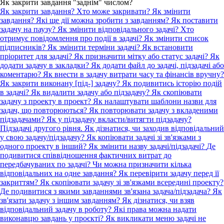
Як закрити завдання "заднім" числом?
Як закрити завдання? Хто може закривати?
Як змінити
завдання? Які ще дії можна зробити з завданням?
Як поставити
задачу на паузу?
Як змінити відповідального задачі?
Хто
отримує повідомлення про події в задачі? Як змінити список
підписників?
Як змінити терміни задачі?
Як встановити
пріоритет для задачі?
Як призначити мітку або статус задачі?
Як
додати задачу в закладки?
Як додати файл до задачі, підзадачі або
коментарю?
Як внести в задачу витрати часу та фінансів вручну?
Як закрити виконану [під-] задачу?
Як подивитись історію подій
в задачі?
Як видалити задачу або підзадачу?
Як скопіювати
задачу з проекту в проект?
Як налаштувати шаблони назви для
задач, що повторюються?
Як повторювати задачу з вкладеними
підзадачами?
Як у підзадачу вкласти/витягти підзадачу?
Підзадачі другого рівня.
Як дізнатися, чи заходив відповідальний
у свою задачу/підзадачу?
Як копіювати задачі зі зв'язками з
одного проекту в інший?
Як змінити назву задачі/підзадачі?
Де
подивитися співвідношення фактичних витрат до
передбачуваних по задачі?
Чи можна призначити кілька
відповідальних на одне завдання?
Як перевірити задачу перед її
закриттям?
Як скопіювати задачу зі зв'язками всередині проекту?
Де подивитися з якими завданнями зв'язана задача/підзадача?
Як
зв'язати задачу з іншим завданням?
Як дізнатися, чи взяв
відповідальний задачу в роботу?
Які права можна надати
виконавцю завдань у проєкті?
Як викликати меню задачі не