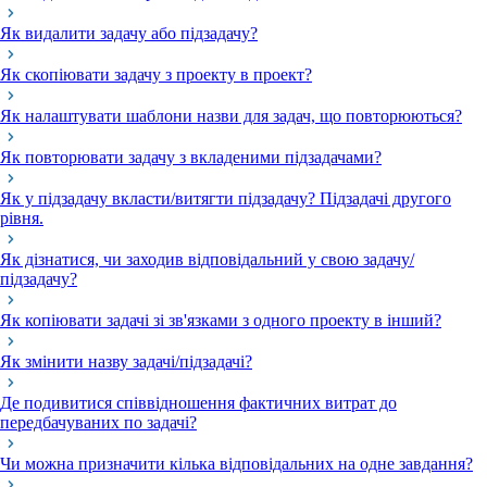
Як видалити задачу або підзадачу?
Як скопіювати задачу з проекту в проект?
Як налаштувати шаблони назви для задач, що повторюються?
Як повторювати задачу з вкладеними підзадачами?
Як у підзадачу вкласти/витягти підзадачу? Підзадачі другого
рівня.
Як дізнатися, чи заходив відповідальний у свою задачу/
підзадачу?
Як копіювати задачі зі зв'язками з одного проекту в інший?
Як змінити назву задачі/підзадачі?
Де подивитися співвідношення фактичних витрат до
передбачуваних по задачі?
Чи можна призначити кілька відповідальних на одне завдання?