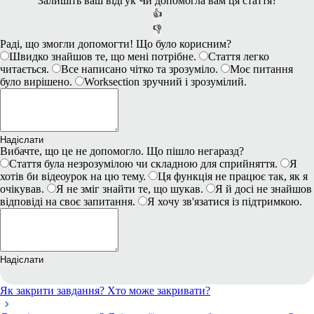
Залишіть ваш відгук
Чи допомогла вам ця стаття?
👍
👎
Раді, що змогли допомогти! Що було корисним?
Швидко знайшов те, що мені потрібне.
Стаття легко
читається.
Все написано чітко та зрозуміло.
Моє питання
було вирішено.
Worksection зручний і зрозумілий.
Надіслати
Вибачте, що це не допомогло. Що пішло негаразд?
Стаття була незрозумілою чи складною для сприйняття.
Я
хотів би відеоурок на цю тему.
Ця функція не працює так, як я
очікував.
Я не зміг знайти те, що шукав.
Я й досі не знайшов
відповіді на своє запитання.
Я хочу зв'язатися із підтримкою.
Надіслати
Як закрити завдання? Хто може закривати?