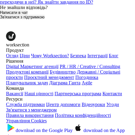
переходячи в неї?
Як знайти завдання по ID?
Не знайшли відповідь?
Написати в чат
Зв'язатися з підтримкою
worksection
Продукт
Огляд
Ціни
Чому Worksection?
Безпека
Інтеграції
Блог
Рішення
Digital Маркетинг агенції
PR / HR / Creative / Consulting
Продуктові компанії
Будівництво
Державні / Соціальні
проєкти
Проєктний менеджмент
Погодинка
Планувальник задач
Діаграма Ганта
Agile
Команда
Вакансії
Наші цінності
Партнерська програма
Контакти
Ресурси
Служба підтримки
Центр допомоги
Відеоуроки
Угоди
Зв'язатися з менеджером
Правила використання
Політика конфіденційності
Управління Cookies
download on the
Google Play
download on the
App