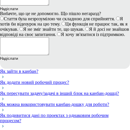
Надіслати
Вибачте, що це не допомогло. Що пішло негаразд?
Стаття була незрозумілою чи складною для сприйняття.
Я
хотів би відеоурок на цю тему.
Ця функція не працює так, як я
очікував.
Я не зміг знайти те, що шукав.
Я й досі не знайшов
відповіді на своє запитання.
Я хочу зв'язатися із підтримкою.
Надіслати
Як зайти в канбан?
Як додати новий робочий процес?
Як пересувати задачу/задачі в інший блок на канбан-дошці?
Як можна використовувати канбан-дошку для роботи?
Як подивитися дані по проектах з однаковим робочим
процесом?