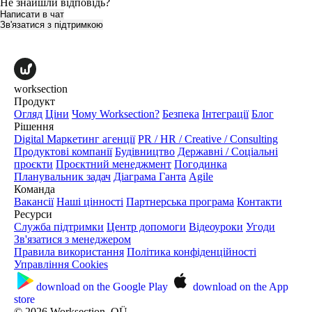
Не знайшли відповідь?
Написати в чат
Зв'язатися з підтримкою
worksection
Продукт
Огляд
Ціни
Чому Worksection?
Безпека
Інтеграції
Блог
Рішення
Digital Маркетинг агенції
PR / HR / Creative / Consulting
Продуктові компанії
Будівництво
Державні / Соціальні
проєкти
Проєктний менеджмент
Погодинка
Планувальник задач
Діаграма Ганта
Agile
Команда
Вакансії
Наші цінності
Партнерська програма
Контакти
Ресурси
Служба підтримки
Центр допомоги
Відеоуроки
Угоди
Зв'язатися з менеджером
Правила використання
Політика конфіденційності
Управління Cookies
download on the
Google Play
download on the
App
store
© 2026 Worksection, OÜ.