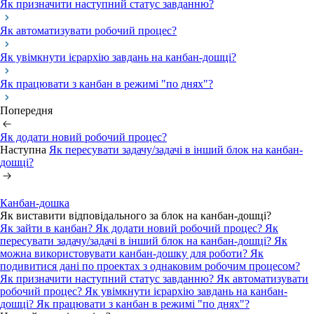
Як призначити наступний статус завданню?
Як автоматизувати робочий процес?
Як увімкнути ієрархію завдань на канбан-дошці?
Як працювати з канбан в режимі "по днях"?
Попередня
Як додати новий робочий процес?
Наступна
Як пересувати задачу/задачі в інший блок на канбан-
дошці?
Канбан-дошка
Як виставити відповідального за блок на канбан-дошці?
Як зайти в канбан?
Як додати новий робочий процес?
Як
пересувати задачу/задачі в інший блок на канбан-дошці?
Як
можна використовувати канбан-дошку для роботи?
Як
подивитися дані по проектах з однаковим робочим процесом?
Як призначити наступний статус завданню?
Як автоматизувати
робочий процес?
Як увімкнути ієрархію завдань на канбан-
дошці?
Як працювати з канбан в режимі "по днях"?