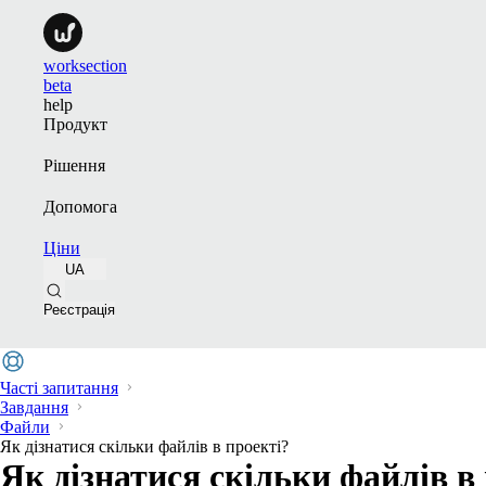
worksection
beta
help
Продукт
Рішення
Допомога
Ціни
UA
Реєстрація
Часті запитання
Завдання
Файли
Як дізнатися скільки файлів в проекті?
Як дізнатися скільки файлів в