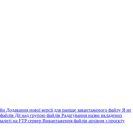
айн
Додавання нової версії для раніше завантаженого файлу
Я не
 файлів
Дії над групою файлів
Радагування назви вкладених
залиті на FTP сервер
Вивантаження файлів архівом з проєкту