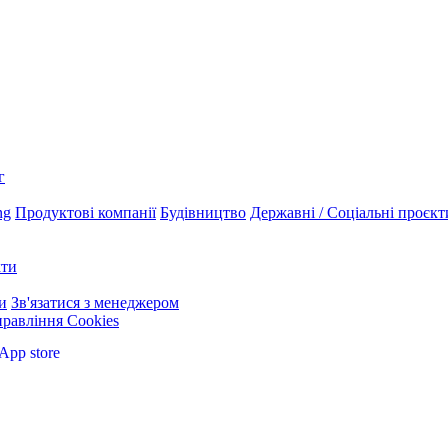
г
ng
Продуктові компанії
Будівництво
Державні / Соціальні проєкт
кти
и
Зв'язатися з менеджером
равління Cookies
App store