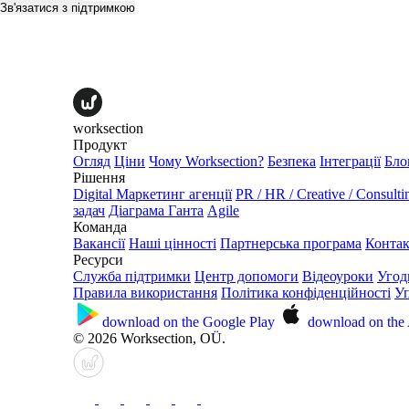
Зв'язатися з підтримкою
worksection
Продукт
Огляд
Ціни
Чому Worksection?
Безпека
Інтеграції
Бло
Рішення
Digital Маркетинг агенції
PR / HR / Creative / Consulti
задач
Діаграма Ганта
Agile
Команда
Вакансії
Наші цінності
Партнерська програма
Конта
Ресурси
Служба підтримки
Центр допомоги
Відеоуроки
Угод
Правила використання
Політика конфіденційності
Уп
download on the
Google Play
download on the
© 2026 Worksection, OÜ.