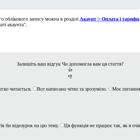
го облікового запису можна в розділі
Акаунт > Оплата і тарифи
аті акаунта".
Залишіть ваш відгук
Чи допомогла вам ця стаття?
👍
👎
егко читається.
Все написано чітко та зрозуміло.
Моє питання
ів би відеоурок на цю тему.
Ця функція не працює так, як я очі