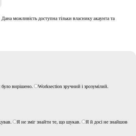
. Дана можливість доступна тільки власнику акаунта та
 було вирішено.
Worksection зручний і зрозумілий.
кував.
Я не зміг знайти те, що шукав.
Я й досі не знайшов