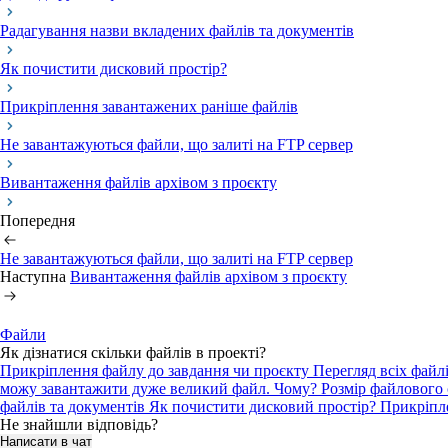
Радагування назви вкладених файлів та документів
Як почистити дисковий простір?
Прикріплення завантажених раніше файлів
Не завантажуються файли, що залиті на FTP сервер
Вивантаження файлів архівом з проєкту
Попередня
Не завантажуються файли, що залиті на FTP сервер
Наступна
Вивантаження файлів архівом з проєкту
Файли
Як дізнатися скільки файлів в проекті?
Прикріплення файлу до завдання чи проєкту
Перегляд всіх файл
можу завантажити дуже великий файл. Чому?
Розмір файлового
файлів та документів
Як почистити дисковий простір?
Прикріпл
Не знайшли відповідь?
Написати в чат