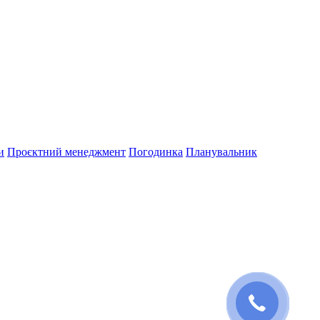
и
Проєктний менеджмент
Погодинка
Планувальник