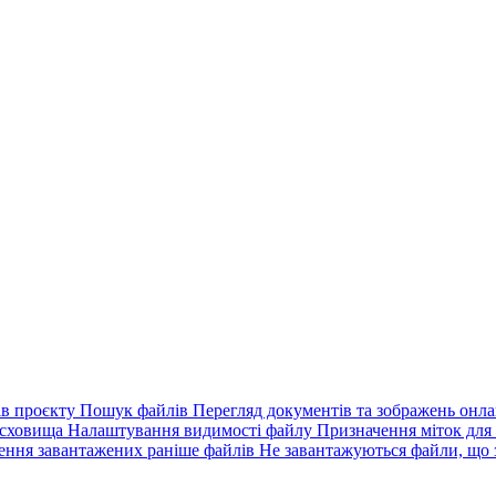
ів проєкту
Пошук файлів
Перегляд документів та зображень онл
 сховища
Налаштування видимості файлу
Призначення міток для
ення завантажених раніше файлів
Не завантажуються файли, що 