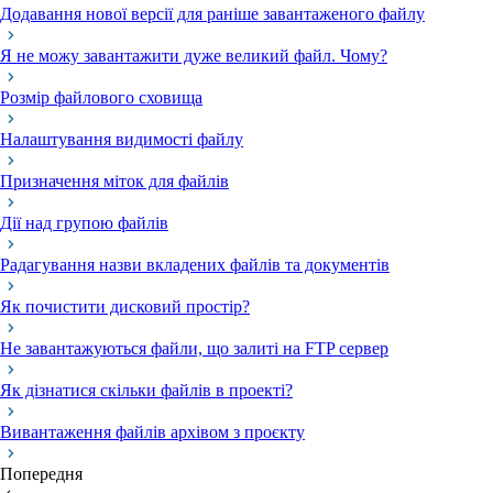
Додавання нової версії для раніше завантаженого файлу
Я не можу завантажити дуже великий файл. Чому?
Розмір файлового сховища
Налаштування видимості файлу
Призначення міток для файлів
Дії над групою файлів
Радагування назви вкладених файлів та документів
Як почистити дисковий простір?
Не завантажуються файли, що залиті на FTP сервер
Як дізнатися скільки файлів в проекті?
Вивантаження файлів архівом з проєкту
Попередня