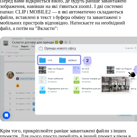
Перед вами відкриється вікно, де будуть раніше завантажені
зображення, навівши на які з'явиться zoom
1
. І дві системні
папки: CLIP і MOBILE
2
— в які автоматично складаються
файли, вставлені в текст з буфера обміну та завантажені з
мобільних пристроїв відповідно. Натискаєте на необхідний
файл, а потім на "Вкласти":
Крім того, прикріплюйте раніше завантажені файли з інших
проектів. Для цього просто перейдіть в інший проект кліком в