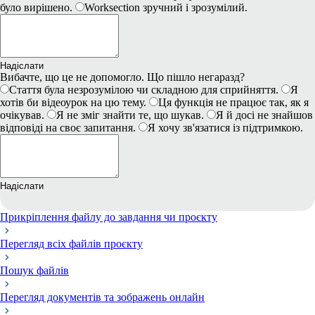
було вирішено.
Worksection зручний і зрозумілий.
Надіслати
Вибачте, що це не допомогло. Що пішло негаразд?
Стаття була незрозумілою чи складною для сприйняття.
Я
хотів би відеоурок на цю тему.
Ця функція не працює так, як я
очікував.
Я не зміг знайти те, що шукав.
Я й досі не знайшов
відповіді на своє запитання.
Я хочу зв'язатися із підтримкою.
Надіслати
Прикріплення файлу до завдання чи проєкту
Перегляд всіх файлів проєкту
Пошук файлів
Перегляд документів та зображень онлайн