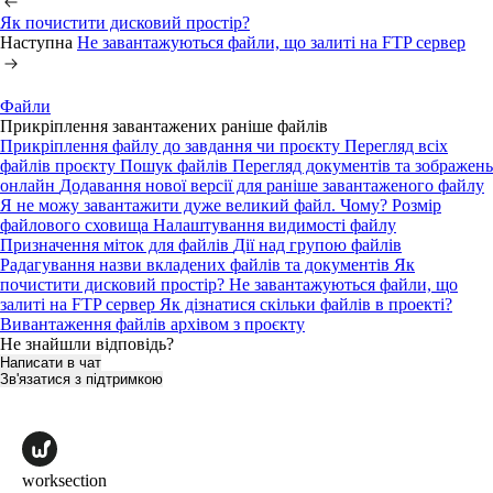
Як почистити дисковий простір?
Наступна
Не завантажуються файли, що залиті на FTP сервер
Файли
Прикріплення завантажених раніше файлів
Прикріплення файлу до завдання чи проєкту
Перегляд всіх
файлів проєкту
Пошук файлів
Перегляд документів та зображень
онлайн
Додавання нової версії для раніше завантаженого файлу
Я не можу завантажити дуже великий файл. Чому?
Розмір
файлового сховища
Налаштування видимості файлу
Призначення міток для файлів
Дії над групою файлів
Радагування назви вкладених файлів та документів
Як
почистити дисковий простір?
Не завантажуються файли, що
залиті на FTP сервер
Як дізнатися скільки файлів в проекті?
Вивантаження файлів архівом з проєкту
Не знайшли відповідь?
Написати в чат
Зв'язатися з підтримкою
worksection