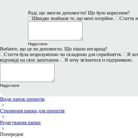
Раді, що змогли допомогти! Що було корисним?
Швидко знайшов те, що мені потрібне.
Стаття л
Надіслати
Вибачте, що це не допомогло. Що пішло негаразд?
Стаття була незрозумілою чи складною для сприйняття.
Я хот
відповіді на своє запитання.
Я хочу зв'язатися із підтримкою.
Надіслати
Види папок проектів
Створення папки для проєктів
Редагування папки
Попередня