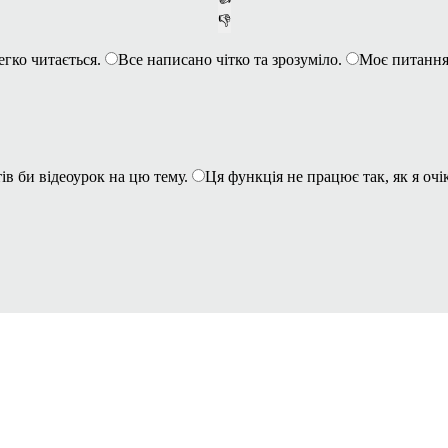
👎
егко читається.
Все написано чітко та зрозуміло.
Моє питання
ів би відеоурок на цю тему.
Ця функція не працює так, як я очі