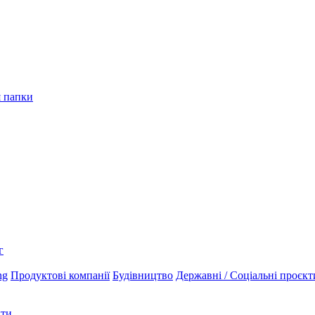
я папки
г
ng
Продуктові компанії
Будівництво
Державні / Соціальні проєкт
кти