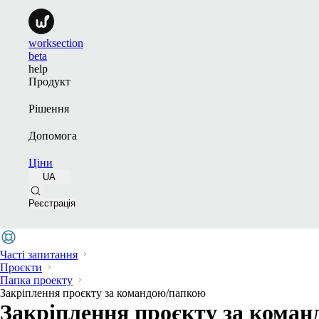
worksection
beta
help
Продукт
Рішення
Допомога
Ціни
UA
Реєстрація
Часті запитання
Проєкти
Папка проекту
Закріплення проєкту за командою/папкою
Закріплення проєкту за кома