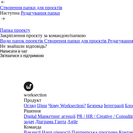
Створення папки для проєктів
Наступна
Редагування папки
Папка проекту
Закріплення проєкту за командою/папкою
Види папок проектів
Створення папки для проєктів
Редагуванн
Не знайшли відповідь?
Написати в чат
Зв'язатися з підтримкою
worksection
Продукт
Огляд
Ціни
Чому Worksection?
Безпека
Інтеграції
Бло
Рішення
Digital Маркетинг агенції
PR / HR / Creative / Consulti
задач
Діаграма Ганта
Agile
Команда
Вакансії
Наші цінності
Партнерська програма
Конта