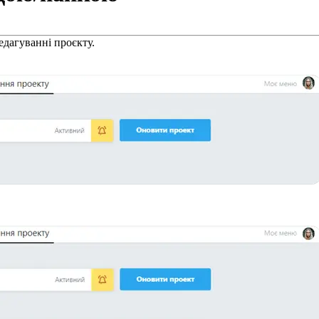
едагуванні проєкту.