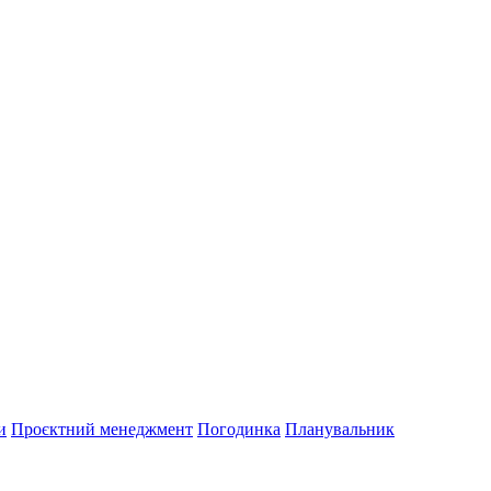
и
Проєктний менеджмент
Погодинка
Планувальник