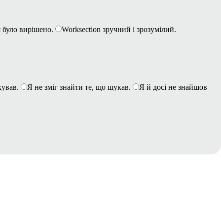
 було вирішено.
Worksection зручний і зрозумілий.
кував.
Я не зміг знайти те, що шукав.
Я й досі не знайшов