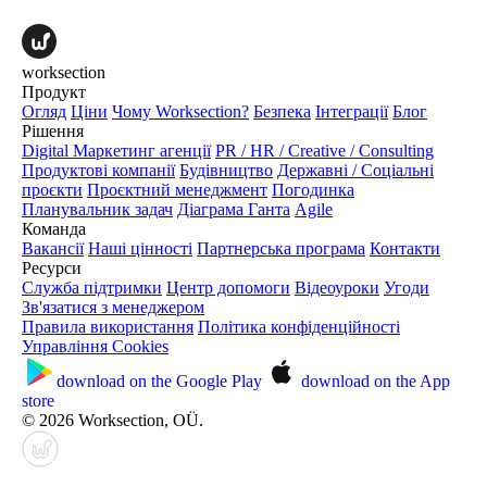
worksection
Продукт
Огляд
Ціни
Чому Worksection?
Безпека
Інтеграції
Блог
Рішення
Digital Маркетинг агенції
PR / HR / Creative / Consulting
Продуктові компанії
Будівництво
Державні / Соціальні
проєкти
Проєктний менеджмент
Погодинка
Планувальник задач
Діаграма Ганта
Agile
Команда
Вакансії
Наші цінності
Партнерська програма
Контакти
Ресурси
Служба підтримки
Центр допомоги
Відеоуроки
Угоди
Зв'язатися з менеджером
Правила використання
Політика конфіденційності
Управління Cookies
download on the
Google Play
download on the
App
store
© 2026 Worksection, OÜ.