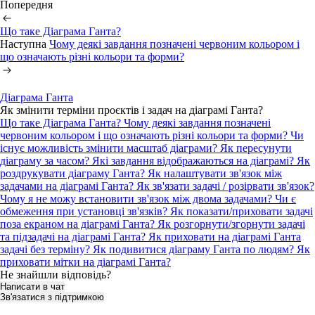
Попередня
Що таке Діаграма Ганта?
Наступна
Чому деякі завдання позначені червоним кольором і
що означають різні кольори та форми?
Діаграма Ганта
Як змінити терміни проєктів і задач на діаграмі Ганта?
Що таке Діаграма Ганта?
Чому деякі завдання позначені
червоним кольором і що означають різні кольори та форми?
Чи
існує можливість змінити масштаб діаграми? Як пересунути
діаграму за часом? Які завдання відображаються на діаграмі?
Як
роздрукувати діаграму Ганта?
Як налаштувати зв'язок між
задачами на діаграмі Ганта? Як зв'язати задачі / розірвати зв'язок?
Чому я не можу встановити зв'язок між двома задачами? Чи є
обмеження при установці зв'язків?
Як показати/приховати задачі
поза екраном на діаграмі Ганта?
Як розгорнути/згорнути задачі
та підзадачі на діаграмі Ганта?
Як приховати на діаграмі Ганта
задачі без терміну?
Як подивитися діаграму Ганта по людям?
Як
приховати мітки на діаграмі Ганта?
Не знайшли відповідь?
Написати в чат
Зв'язатися з підтримкою