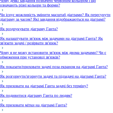
Чому деякі завдання позначені червоним кольором і що
означають різні кольори та форми?
Чи існує можливість змінити масштаб діаграми? Як пересунути
діаграму за часом? Які завдання відображаються на діаграмі?
Як роздрукувати діаграму Ганта?
Як налаштувати зв'язок між задачами на діаграмі Ганта? Як
зв'язати задачі / розірвати зв'язок?
Чому я не можу встановити зв'язок між двома задачами? Чи є
обмеження при установці зв'язків?
Як показати/приховати задачі поза екраном на діаграмі Ганта?
Як розгорнути/згорнути задачі та підзадачі на діаграмі Ганта?
Як приховати на діаграмі Ганта задачі без терміну?
Як подивитися діаграму Ганта по людям?
Як приховати мітки на діаграмі Ганта?