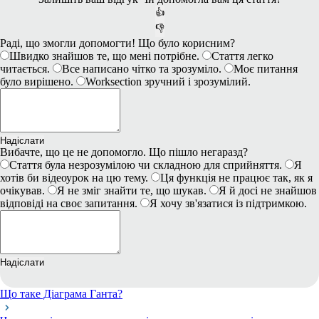
👍
👎
Раді, що змогли допомогти! Що було корисним?
Швидко знайшов те, що мені потрібне.
Стаття легко
читається.
Все написано чітко та зрозуміло.
Моє питання
було вирішено.
Worksection зручний і зрозумілий.
Надіслати
Вибачте, що це не допомогло. Що пішло негаразд?
Стаття була незрозумілою чи складною для сприйняття.
Я
хотів би відеоурок на цю тему.
Ця функція не працює так, як я
очікував.
Я не зміг знайти те, що шукав.
Я й досі не знайшов
відповіді на своє запитання.
Я хочу зв'язатися із підтримкою.
Надіслати
Що таке Діаграма Ганта?