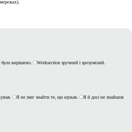
 мережах).
 було вирішено.
Worksection зручний і зрозумілий.
кував.
Я не зміг знайти те, що шукав.
Я й досі не знайшов