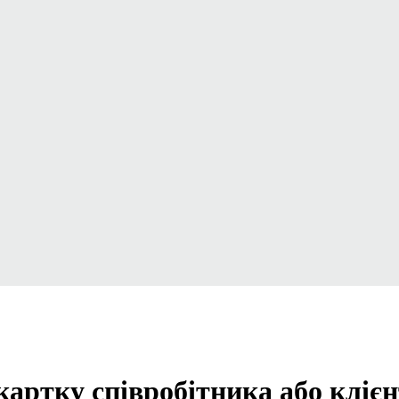
картку співробітника або кліє