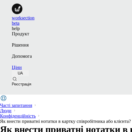
worksection
beta
help
Продукт
Рішення
Допомога
Ціни
UA
Реєстрація
Часті запитання
Люди
Конфіденційність
Як внести приватні нотатки в картку співробітника або клієнта?
Як внести приватні нотатки в 