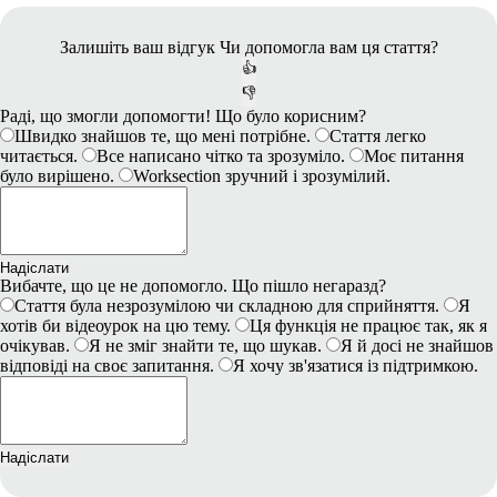
Залишіть ваш відгук
Чи допомогла вам ця стаття?
👍
👎
Раді, що змогли допомогти! Що було корисним?
Швидко знайшов те, що мені потрібне.
Стаття легко
читається.
Все написано чітко та зрозуміло.
Моє питання
було вирішено.
Worksection зручний і зрозумілий.
Надіслати
Вибачте, що це не допомогло. Що пішло негаразд?
Стаття була незрозумілою чи складною для сприйняття.
Я
хотів би відеоурок на цю тему.
Ця функція не працює так, як я
очікував.
Я не зміг знайти те, що шукав.
Я й досі не знайшов
відповіді на своє запитання.
Я хочу зв'язатися із підтримкою.
Надіслати