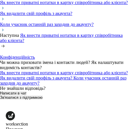
Як внести приватні нотатки в картку співробітника або клієнта?
Як видалити свій профіль з акаунта?
Коли учасник останній раз заходив до акаунту?
Наступна
Як внести приватні нотатки в картку співробітника
або клієнта?
Конфіденційність
Чи можна приховати імена і контакти людей? Як налаштувати
видимість контактів?
Як внести приватні нотатки в картку співробітника або клієнта?
Як видалити свій профіль з акаунта?
Коли учасник останній раз
заходив до акаунту?
Не знайшли відповідь?
Написати в чат
Зв'язатися з підтримкою
worksection