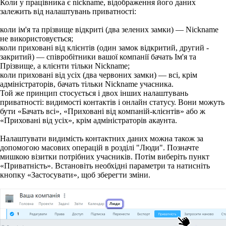
Коли у працівника є nickname, відображення його даних
залежить від налаштувань приватності:
коли ім'я та прізвище відкриті (два зелених замки) — Nickname
не використовується;
коли приховані від клієнтів (один замок відкритий, другий -
закритий) — співробітники вашої компанії бачать Ім'я та
Прізвище, а клієнти тільки Nickname;
коли приховані від усіх (два червоних замки) — всі, крім
адміністраторів, бачать тільки Nickname учасника.
Той же принцип стосується і двох інших налаштувань
приватності: видимості контактів і онлайн статусу. Вони можуть
бути «Бачать всі», «Приховані від компаній-клієнтів» або ж
«Приховані від усіх», крім адміністраторів акаунта.
Налаштувати видимість контактних даних можна також за
допомогою масових операцій в розділі "Люди". Позначте
мишкою візитки потрібних учасників. Потім виберіть пункт
«Приватність». Встановіть необхідні параметри та натисніть
кнопку «Застосувати», щоб зберегти зміни.