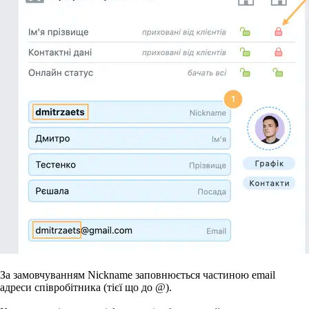
За замовчуванням Nickname заповнюється частиною email
адреси співробітника (тієї що до @).