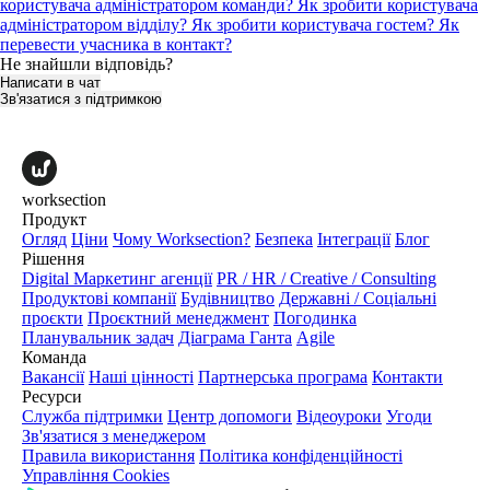
користувача адміністратором команди?
Як зробити користувача
адміністратором відділу?
Як зробити користувача гостем?
Як
перевести учасника в контакт?
Не знайшли відповідь?
Написати в чат
Зв'язатися з підтримкою
worksection
Продукт
Огляд
Ціни
Чому Worksection?
Безпека
Інтеграції
Блог
Рішення
Digital Маркетинг агенції
PR / HR / Creative / Consulting
Продуктові компанії
Будівництво
Державні / Соціальні
проєкти
Проєктний менеджмент
Погодинка
Планувальник задач
Діаграма Ганта
Agile
Команда
Вакансії
Наші цінності
Партнерська програма
Контакти
Ресурси
Служба підтримки
Центр допомоги
Відеоуроки
Угоди
Зв'язатися з менеджером
Правила використання
Політика конфіденційності
Управління Cookies