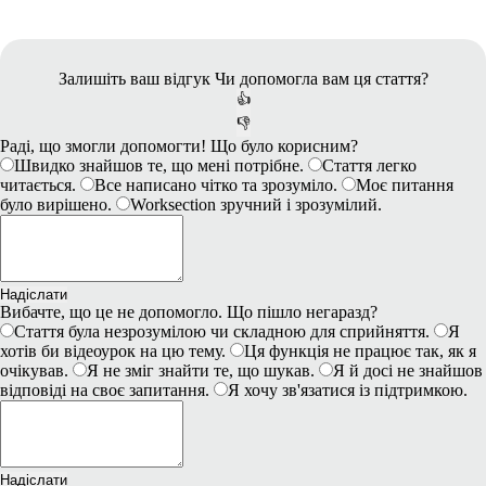
Залишіть ваш відгук
Чи допомогла вам ця стаття?
👍
👎
Раді, що змогли допомогти! Що було корисним?
Швидко знайшов те, що мені потрібне.
Стаття легко
читається.
Все написано чітко та зрозуміло.
Моє питання
було вирішено.
Worksection зручний і зрозумілий.
Надіслати
Вибачте, що це не допомогло. Що пішло негаразд?
Стаття була незрозумілою чи складною для сприйняття.
Я
хотів би відеоурок на цю тему.
Ця функція не працює так, як я
очікував.
Я не зміг знайти те, що шукав.
Я й досі не знайшов
відповіді на своє запитання.
Я хочу зв'язатися із підтримкою.
Надіслати