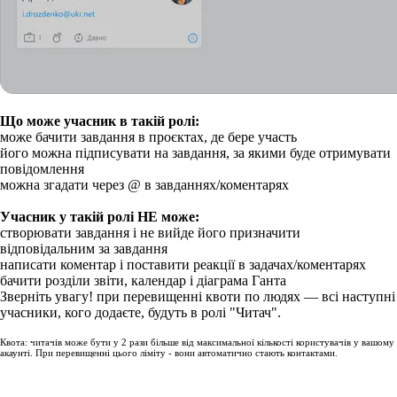
Що може учасник в такій ролі:
може бачити завдання в проєктах, де бере участь
його можна підписувати на завдання, за якими буде отримувати
повідомлення
можна згадати через @ в завданнях/коментарях
Учасник у такій ролі НЕ може:
створювати завдання і не вийде його призначити
відповідальним за завдання
написати коментар і поставити реакції в задачах/коментарях
бачити розділи звіти, календар і діаграма Ганта
Зверніть увагу!
при перевищенні квоти по людях
—
всі наступні
учасники, кого додаєте, будуть в ролі "Читач".
Квота: читачів може бути у 2 рази більше від максимальної кількості користувачів у вашому
акаунті. При перевищенні цього ліміту - вони автоматично стають контактами.