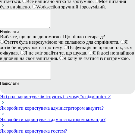
читається.
Все написано чітко та зрозуміло.
Моє питання
було вирішено.
Worksection зручний і зрозумілий.
Надіслати
Вибачте, що це не допомогло. Що пішло негаразд?
Стаття була незрозумілою чи складною для сприйняття.
Я
хотів би відеоурок на цю тему.
Ця функція не працює так, як я
очікував.
Я не зміг знайти те, що шукав.
Я й досі не знайшов
відповіді на своє запитання.
Я хочу зв'язатися із підтримкою.
Надіслати
Які ролі користувачів існують і в чому їх відмінність?
Як зробити користувача адміністратором акаунта?
Як зробити користувача адміністратором команди?
Як зробити користувача гостем?