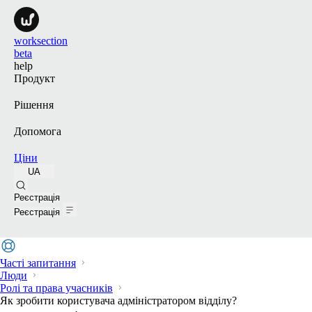
worksection
beta
help
Продукт
Рішення
Допомога
Ціни
UA
Пошук
Реєстрація
Реєстрація
Часті запитання
Люди
Ролі та права учасників
Як зробити користувача адміністратором відділу?