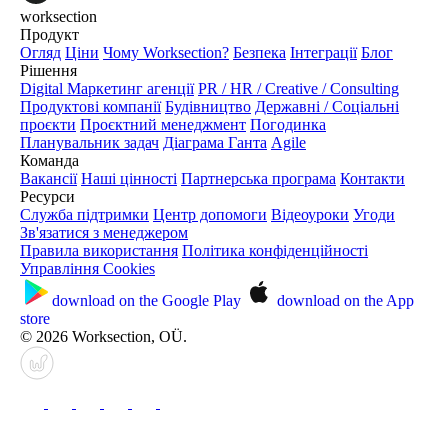
worksection
Продукт
Огляд
Ціни
Чому Worksection?
Безпека
Інтеграції
Блог
Рішення
Digital Маркетинг агенції
PR / HR / Creative / Consulting
Продуктові компанії
Будівництво
Державні / Соціальні
проєкти
Проєктний менеджмент
Погодинка
Планувальник задач
Діаграма Ганта
Agile
Команда
Вакансії
Наші цінності
Партнерська програма
Контакти
Ресурси
Служба підтримки
Центр допомоги
Відеоуроки
Угоди
Зв'язатися з менеджером
Правила використання
Політика конфіденційності
Управління Cookies
download on the
Google Play
download on the
App
store
© 2026 Worksection, OÜ.