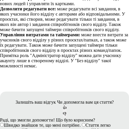
нових людей і управляти їх картками.
Дозволити редагувати все:
може редагувати всі завдання, в
яких учасники його відділу є авторами або відповідальними. У
проєктах, які створив, може редагувати тільки ті завдання, в
яких він автор і завдання співробітників свого відділу. Також
може бачити запущені таймери співробітників свого відділу.
Управління витратами та таймерами:
може внести витрати за
учасників свого відділу у різних проєктах/папках, а також може
їх редагувати. Також може бачити запущені таймери тільки
співробітників свого відділу в проєктах різних команд/папок.
Примітка
роль "Адміністратор відділу" можна дати учаснику
акаунту лише в створеному відділі. У "Без відділу" такої
можливості немає.
Залишіть ваш відгук
Чи допомогла вам ця стаття?
👍
👎
Раді, що змогли допомогти! Що було корисним?
Швидко знайшов те, що мені потрібне.
Стаття легко