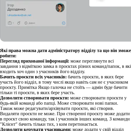
Які права можна дати адміністратору відділу та що він зможе
робити:
Перегляд прихованої інформації:
може переглянути всі
завдання з відміткою замка в проєктах різних команд/папок, в які
входить хоч один з учасників його відділу.
Бачить проєкти всіх учасників:
бачить проєкти, в яких бере
участь його відділ, в тому числі якщо навіть сам не є учасником
проєкту.
Примітка
Якщо галочка не стоїть — адмін буде бачити
тільки ті проєкти, в яких бере участь.
Дозволити створювати проєкти:
може створювати проєкти у
будь-якій команді або папці. Може створювати нові папки.
Також може редагувати/архівувати проєкти, які створив.
Видаляти проєкти не може. При створенні проєкту може додати
в проєкт свою команду, так і учасників інших команд. З команди
"Клієнт" бачить тільки тих, з ким перетинається.
Дозволити керувати учасниками:
може додати у свій відділ