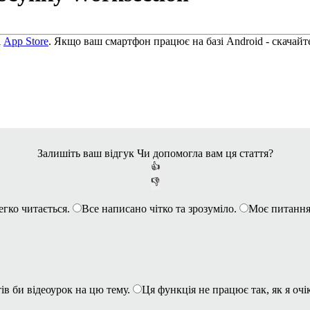
і
App Store
. Якщо ваш смартфон працює на базі Android - скачайт
Залишіть ваш відгук
Чи допомогла вам ця стаття?
👍
👎
егко читається.
Все написано чітко та зрозуміло.
Моє питання
ів би відеоурок на цю тему.
Ця функція не працює так, як я очі