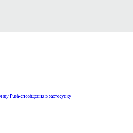
сунку
Push-сповіщення в застосунку