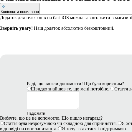
Копіювати посилання
Додаток для телефонів на базі iOS можна завантажити в магазин
Зверніть увагу!
Наш додаток абсолютно безкоштовний.
Раді, що змогли допомогти! Що було корисним?
Швидко знайшов те, що мені потрібне.
Стаття л
Надіслати
Вибачте, що це не допомогло. Що пішло негаразд?
Стаття була незрозумілою чи складною для сприйняття.
Я хот
відповіді на своє запитання.
Я хочу зв'язатися із підтримкою.