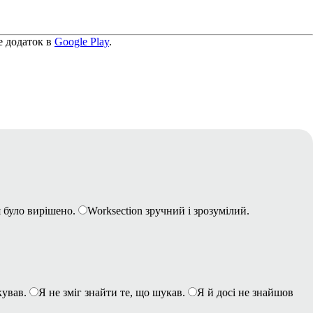
е додаток в
Google Play
.
 було вирішено.
Worksection зручний і зрозумілий.
кував.
Я не зміг знайти те, що шукав.
Я й досі не знайшов