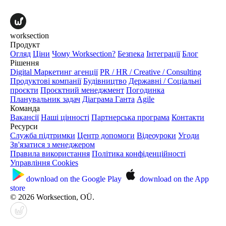
worksection
Продукт
Огляд
Ціни
Чому Worksection?
Безпека
Інтеграції
Блог
Рішення
Digital Маркетинг агенції
PR / HR / Creative / Consulting
Продуктові компанії
Будівництво
Державні / Соціальні
проєкти
Проєктний менеджмент
Погодинка
Планувальник задач
Діаграма Ганта
Agile
Команда
Вакансії
Наші цінності
Партнерська програма
Контакти
Ресурси
Служба підтримки
Центр допомоги
Відеоуроки
Угоди
Зв'язатися з менеджером
Правила використання
Політика конфіденційності
Управління Cookies
download on the
Google Play
download on the
App
store
© 2026 Worksection, OÜ.