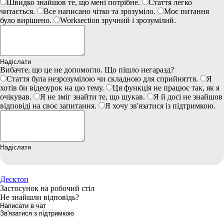
Швидко знайшов те, що мені потрібне.
Стаття легко
читається.
Все написано чітко та зрозуміло.
Моє питання
було вирішено.
Worksection зручний і зрозумілий.
Надіслати
Вибачте, що це не допомогло. Що пішло негаразд?
Стаття була незрозумілою чи складною для сприйняття.
Я
хотів би відеоурок на цю тему.
Ця функція не працює так, як я
очікував.
Я не зміг знайти те, що шукав.
Я й досі не знайшов
відповіді на своє запитання.
Я хочу зв'язатися із підтримкою.
Надіслати
Десктоп
Застосунок на робочий стіл
Не знайшли відповідь?
Написати в чат
Зв'язатися з підтримкою