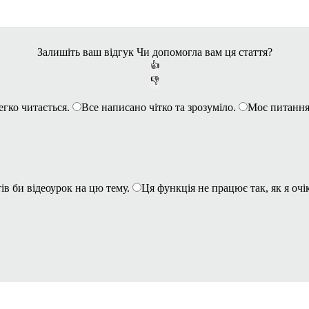
Залишіть ваш відгук
Чи допомогла вам ця стаття?
👍
👎
егко читається.
Все написано чітко та зрозуміло.
Моє питання
ів би відеоурок на цю тему.
Ця функція не працює так, як я очі