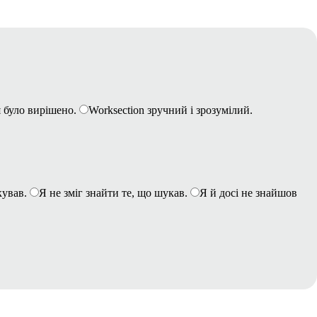
 було вирішено.
Worksection зручний і зрозумілий.
кував.
Я не зміг знайти те, що шукав.
Я й досі не знайшов