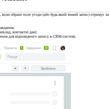
n, коли обране поле угоди (або будь-який інший запис) отримує з
:
завдання;
иклад, контактні дані;
чення для відповідного запису в CRM-системі.