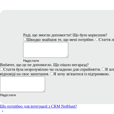
Раді, що змогли допомогти! Що було корисним?
Швидко знайшов те, що мені потрібне.
Стаття л
Надіслати
Вибачте, що це не допомогло. Що пішло негаразд?
Стаття була незрозумілою чи складною для сприйняття.
Я хот
відповіді на своє запитання.
Я хочу зв'язатися із підтримкою.
Надіслати
Що потрібно для інтеграції з CRM NetHunt?