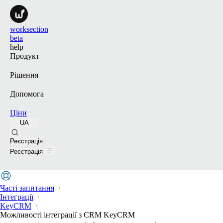
worksection
beta
help
Продукт
Рішення
Допомога
Ціни
UA
Пошук
Реєстрація
Реєстрація
Часті запитання
Інтеграції
KeyCRM
Можливості інтеграції з CRM KeyCRM