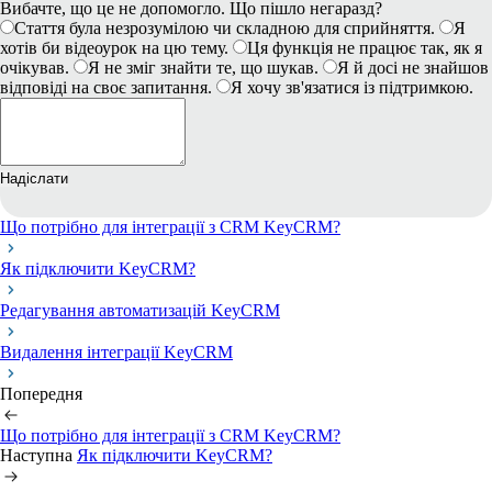
Вибачте, що це не допомогло. Що пішло негаразд?
Стаття була незрозумілою чи складною для сприйняття.
Я
хотів би відеоурок на цю тему.
Ця функція не працює так, як я
очікував.
Я не зміг знайти те, що шукав.
Я й досі не знайшов
відповіді на своє запитання.
Я хочу зв'язатися із підтримкою.
Надіслати
Що потрібно для інтеграції з CRM KeyCRM?
Як підключити KeyCRM?
Редагування автоматизацій KeyCRM
Видалення інтеграції KeyCRM
Попередня
Що потрібно для інтеграції з CRM KeyCRM?
Наступна
Як підключити KeyCRM?