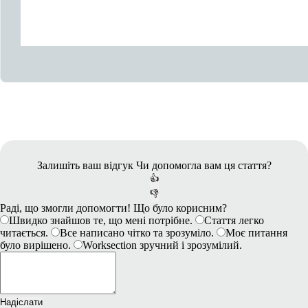
Залишіть ваш відгук
Чи допомогла вам ця стаття?
👍
👎
Раді, що змогли допомогти! Що було корисним?
Швидко знайшов те, що мені потрібне.
Стаття легко
читається.
Все написано чітко та зрозуміло.
Моє питання
було вирішено.
Worksection зручний і зрозумілий.
Надіслати