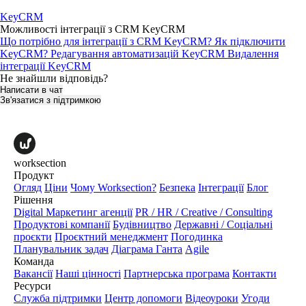
KeyCRM
Можливості інтеграції з CRM KeyCRM
Що потрібно для інтеграції з CRM KeyCRM?
Як підключити
KeyCRM?
Редагування автоматизацій KeyCRM
Видалення
інтеграції KeyCRM
Не знайшли відповідь?
Написати в чат
Зв'язатися з підтримкою
worksection
Продукт
Огляд
Ціни
Чому Worksection?
Безпека
Інтеграції
Блог
Рішення
Digital Маркетинг агенції
PR / HR / Creative / Consulting
Продуктові компанії
Будівництво
Державні / Соціальні
проєкти
Проєктний менеджмент
Погодинка
Планувальник задач
Діаграма Ганта
Agile
Команда
Вакансії
Наші цінності
Партнерська програма
Контакти
Ресурси
Служба підтримки
Центр допомоги
Відеоуроки
Угоди