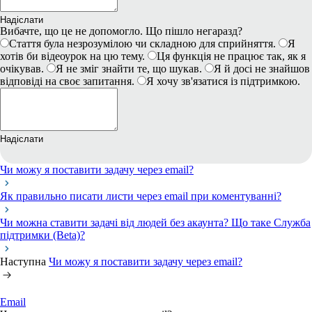
Надіслати
Вибачте, що це не допомогло. Що пішло негаразд?
Стаття була незрозумілою чи складною для сприйняття.
Я
хотів би відеоурок на цю тему.
Ця функція не працює так, як я
очікував.
Я не зміг знайти те, що шукав.
Я й досі не знайшов
відповіді на своє запитання.
Я хочу зв'язатися із підтримкою.
Надіслати
Чи можу я поставити задачу через email?
Як правильно писати листи через email при коментуванні?
Чи можна ставити задачі від людей без акаунта? Що таке Служба
підтримки (Beta)?
Наступна
Чи можу я поставити задачу через email?
Email