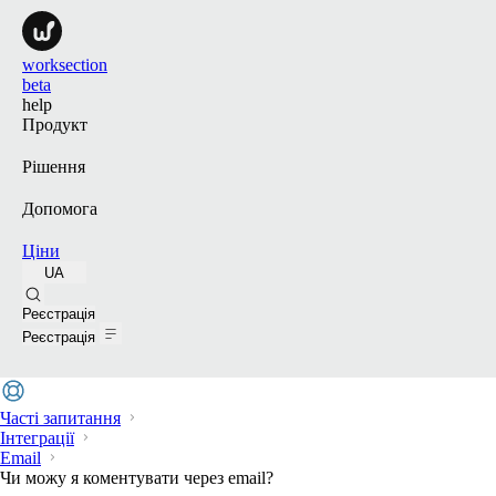
worksection
beta
help
Продукт
Рішення
Допомога
Ціни
UA
Пошук
Реєстрація
Реєстрація
Часті запитання
Інтеграції
Email
Чи можу я коментувати через email?