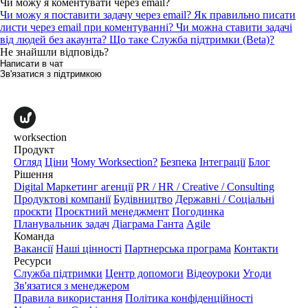
Чи можу я коментувати через email?
Чи можу я поставити задачу через email?
Як правильно писати
листи через email при коментуванні?
Чи можна ставити задачі
від людей без акаунта? Що таке Служба підтримки (Beta)?
Не знайшли відповідь?
Написати в чат
Зв'язатися з підтримкою
worksection
Продукт
Огляд
Ціни
Чому Worksection?
Безпека
Інтеграції
Блог
Рішення
Digital Маркетинг агенції
PR / HR / Creative / Consulting
Продуктові компанії
Будівництво
Державні / Соціальні
проєкти
Проєктний менеджмент
Погодинка
Планувальник задач
Діаграма Ганта
Agile
Команда
Вакансії
Наші цінності
Партнерська програма
Контакти
Ресурси
Служба підтримки
Центр допомоги
Відеоуроки
Угоди
Зв'язатися з менеджером
Правила використання
Політика конфіденційності