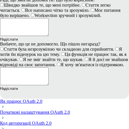
Швидко знайшов те, що мені потрібне.
Стаття легко
читається.
Все написано чітко та зрозуміло.
Моє питання
було вирішено.
Worksection зручний і зрозумілий.
Надіслати
Вибачте, що це не допомогло. Що пішло негаразд?
Стаття була незрозумілою чи складною для сприйняття.
Я
хотів би відеоурок на цю тему.
Ця функція не працює так, як я
очікував.
Я не зміг знайти те, що шукав.
Я й досі не знайшов
відповіді на своє запитання.
Я хочу зв'язатися із підтримкою.
Надіслати
Як працює OAuth 2.0
Початкові налаштування OAuth 2.0
Код авторизації OAuth 2.0