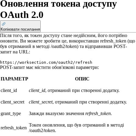
Оновлення токена доступу
OAuth 2.0
Копіювати посилання
Після того, як токен доступу стане недійсним, його потрібно
оновити. Ви можете зробити це, використавши refresh_token (що
був отриманий в методі /oauth2/token) та відправивши POST-
запит на URL:
https://worksection.com/oauth2/refresh
POST-запит має містити обов'язкові параметри:
ПАРАМЕТР
ОПИС
client_id
client_id
, отриманий при створенні додатку.
client_secret
client_secret
, отриманий при створенні додатку.
grant_type
Завжди вказуємо значення
refresh_token
.
Токен оновлення, що був отриманий в методі
refresh_token
/oauth2/token.