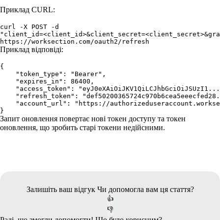
Приклад CURL:
curl -X POST -d

"client_id=<client_id>&client_secret=<client_secret>&gra
https://worksection.com/oauth2/refresh
Приклад відповіді:
{
    "token_type": "Bearer",
    "expires_in": 86400,
    "access_token": "eyJ0eXAiOiJKV1QiLCJhbGciOiJSUzI1...
    "refresh_token": "def50200365724c970b6cea5eeecfed28.
    "account_url": "https://authorizeduseraccount.workse
}
Запит оновлення повертає нові токен доступу та токен
оновлення, що зробить старі токени недійсними.
Залишіть ваш відгук
Чи допомогла вам ця стаття?
👍
👎
Раді, що змогли допомогти! Що було корисним?