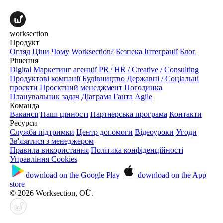
worksection
Продукт
Огляд
Ціни
Чому Worksection?
Безпека
Інтеграції
Блог
Рішення
Digital Маркетинг агенції
PR / HR / Creative / Consulting
Продуктові компанії
Будівництво
Державні / Соціальні
проєкти
Проєктний менеджмент
Погодинка
Планувальник задач
Діаграма Ганта
Agile
Команда
Вакансії
Наші цінності
Партнерська програма
Контакти
Ресурси
Служба підтримки
Центр допомоги
Відеоуроки
Угоди
Зв'язатися з менеджером
Правила використання
Політика конфіденційності
Управління Cookies
download on the
Google Play
download on the
App
store
© 2026 Worksection, OÜ.