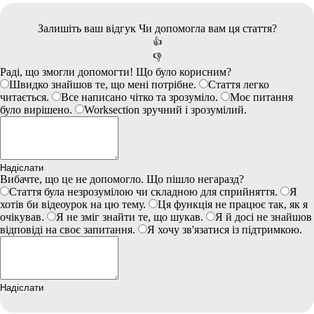
Залишіть ваш відгук
Чи допомогла вам ця стаття?
👍
👎
Раді, що змогли допомогти! Що було корисним?
Швидко знайшов те, що мені потрібне.
Стаття легко
читається.
Все написано чітко та зрозуміло.
Моє питання
було вирішено.
Worksection зручний і зрозумілий.
Надіслати
Вибачте, що це не допомогло. Що пішло негаразд?
Стаття була незрозумілою чи складною для сприйняття.
Я
хотів би відеоурок на цю тему.
Ця функція не працює так, як я
очікував.
Я не зміг знайти те, що шукав.
Я й досі не знайшов
відповіді на своє запитання.
Я хочу зв'язатися із підтримкою.
Надіслати