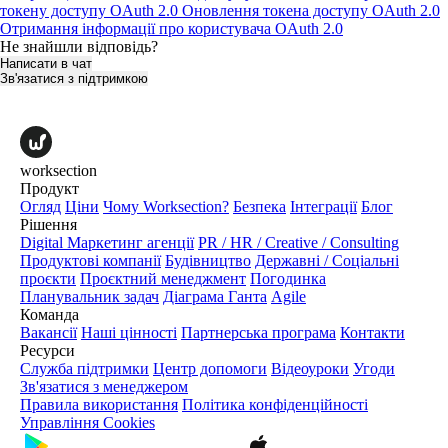
токену доступу OAuth 2.0
Оновлення токена доступу OAuth 2.0
Отримання інформації про користувача OAuth 2.0
Не знайшли відповідь?
Написати в чат
Зв'язатися з підтримкою
worksection
Продукт
Огляд
Ціни
Чому Worksection?
Безпека
Інтеграції
Блог
Рішення
Digital Маркетинг агенції
PR / HR / Creative / Consulting
Продуктові компанії
Будівництво
Державні / Соціальні
проєкти
Проєктний менеджмент
Погодинка
Планувальник задач
Діаграма Ганта
Agile
Команда
Вакансії
Наші цінності
Партнерська програма
Контакти
Ресурси
Служба підтримки
Центр допомоги
Відеоуроки
Угоди
Зв'язатися з менеджером
Правила використання
Політика конфіденційності
Управління Cookies