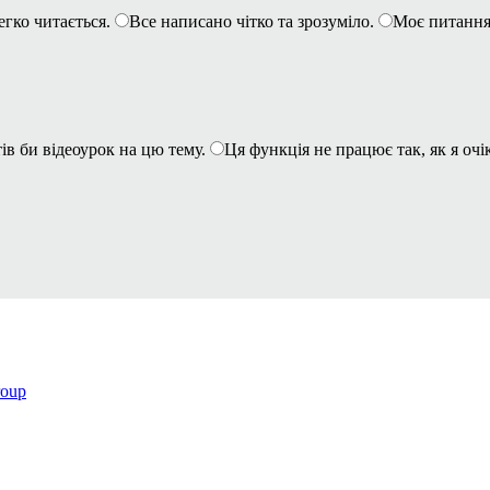
егко читається.
Все написано чітко та зрозуміло.
Моє питання
ів би відеоурок на цю тему.
Ця функція не працює так, як я очі
roup