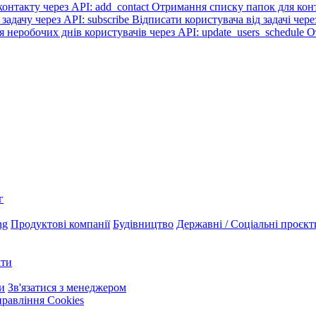
онтакту через API: add_contact
Отримання списку папок для конта
задачу через API: subscribe
Відписати користувача від задачі чере
я неробочих днів користувачів через API: update_users_schedule
О
г
ng
Продуктові компанії
Будівництво
Державні / Соціальні проєкт
кти
и
Зв'язатися з менеджером
равління Cookies