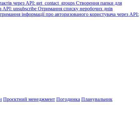
ктів через API: get_contact_groups
Створення папки для
з API: unsubscribe
Отримання списку неробочих днів
тримання інформації про авторизованого користувача через API:
и
Проєктний менеджмент
Погодинка
Планувальник