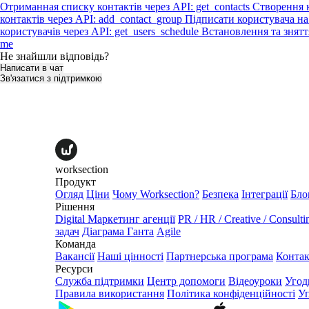
Отриманная списку контактів через API: get_contacts
Створення к
контактів через API: add_contact_group
Підписати користувача на 
користувачів через API: get_users_schedule
Встановлення та знятт
me
Не знайшли відповідь?
Написати в чат
Зв'язатися з підтримкою
worksection
Продукт
Огляд
Ціни
Чому Worksection?
Безпека
Інтеграції
Бло
Рішення
Digital Маркетинг агенції
PR / HR / Creative / Consulti
задач
Діаграма Ганта
Agile
Команда
Вакансії
Наші цінності
Партнерська програма
Конта
Ресурси
Служба підтримки
Центр допомоги
Відеоуроки
Угод
Правила використання
Політика конфіденційності
Уп