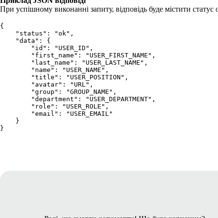
Приклад JSON відповіді
При успішному виконанні запиту, відповідь буде містити статус
{
    "status": "ok",
    "data": {
        "id": "USER_ID",
        "first_name": "USER_FIRST_NAME",
        "last_name": "USER_LAST_NAME",
        "name": "USER_NAME",
        "title": "USER_POSITION",
        "avatar": "URL",
        "group": "GROUP_NAME",
        "department": "USER_DEPARTMENT",
        "role": "USER_ROLE",
        "email": "USER_EMAIL"
    }
}