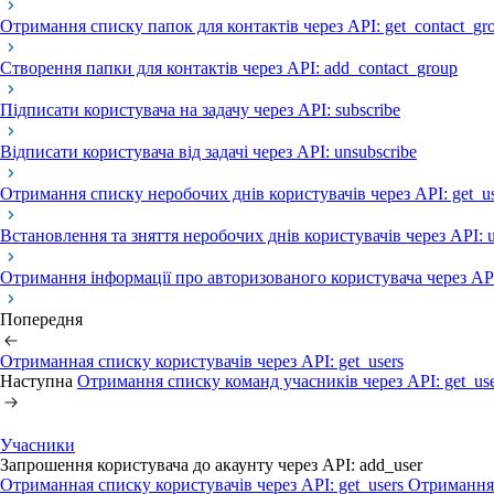
Отримання списку папок для контактів через API: get_contact_gr
Створення папки для контактів через API: add_contact_group
Підписати користувача на задачу через API: subscribe
Відписати користувача від задачі через API: unsubscribe
Отримання списку неробочих днів користувачів через API: get_us
Встановлення та зняття неробочих днів користувачів через API: u
Отримання інформації про авторизованого користувача через AP
Попередня
Отриманная списку користувачів через API: get_users
Наступна
Отримання списку команд учасників через API: get_us
Учасники
Запрошення користувача до акаунту через API: add_user
Отриманная списку користувачів через API: get_users
Отримання 