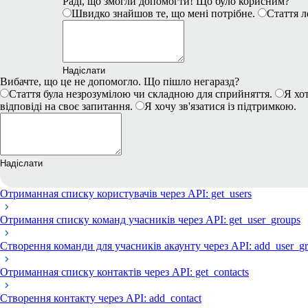
Раді, що змогли допомогти! Що було корисним?
Швидко знайшов те, що мені потрібне.
Стаття л
Надіслати
Вибачте, що це не допомогло. Що пішло негаразд?
Стаття була незрозумілою чи складною для сприйняття.
Я хот
відповіді на своє запитання.
Я хочу зв'язатися із підтримкою.
Надіслати
Отриманная списку користувачів через API: get_users
Отримання списку команд учасників через API: get_user_groups
Створення команди для учасників акаунту через API: add_user_g
Отриманная списку контактів через API: get_contacts
Створення контакту через API: add_contact