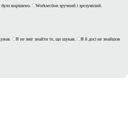
 було вирішено.
Worksection зручний і зрозумілий.
кував.
Я не зміг знайти те, що шукав.
Я й досі не знайшов