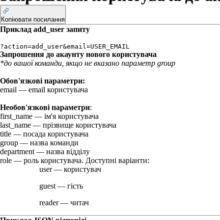
Копіювати посилання
Приклад
add_user
запиту
?action=add_user&email=USER_EMAIL
Запрошення до акаунту нового користувача
*до вашої команди, якщо не вказано параметр
group
Обов'язкові параметри:
email
— email користувача
Необов'язкові параметри
:
first_name
— ім'я користувача
last_name
— прізвище користувача
title
— посада користувача
group
— назва команди
department
— назва відділу
role
— роль користувача. Доступні варіанти:
user
— користувач
guest
— гість
reader
— читач