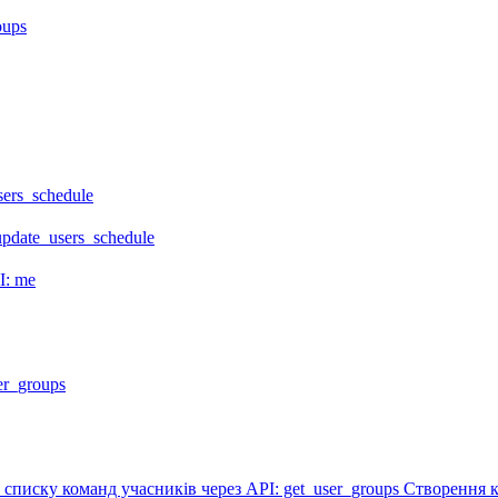
oups
ers_schedule
pdate_users_schedule
I: me
er_groups
списку команд учасників через API: get_user_groups
Створення к