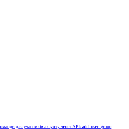
оманди для учасників акаунту через API: add_user_group