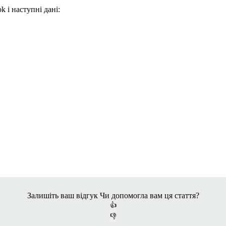
ok
і наступні дані:
Залишіть ваш відгук
Чи допомогла вам ця стаття?
👍
👎