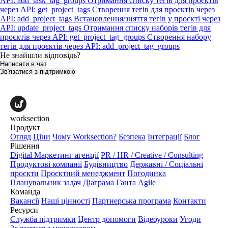
API: add_task_tag_groups
Отримання списку тегів для проєктів
через API: get_project_tags
Створення тегів для проєктів через
API: add_project_tags
Встановлення/зняття тегів у проєкті через
API: update_project_tags
Отримання списку наборів тегів для
проєктів через API: get_project_tag_groups
Створення набору
тегів для проєктів через API: add_project_tag_groups
Не знайшли відповідь?
Написати в чат
Зв'язатися з підтримкою
worksection
Продукт
Огляд
Ціни
Чому Worksection?
Безпека
Інтеграції
Блог
Рішення
Digital Маркетинг агенції
PR / HR / Creative / Consulting
Продуктові компанії
Будівництво
Державні / Соціальні
проєкти
Проєктний менеджмент
Погодинка
Планувальник задач
Діаграма Ганта
Agile
Команда
Вакансії
Наші цінності
Партнерська програма
Контакти
Ресурси
Служба підтримки
Центр допомоги
Відеоуроки
Угоди