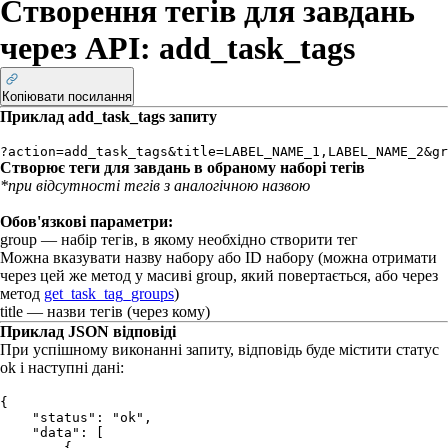
Створення тегів для завдань
через API: add_task_tags
Копіювати посилання
Приклад
add_task_tags
запиту
?action=add_task_tags&title=LABEL_NAME_1,LABEL_NAME_2&gr
Створює теги для завдань в обраному наборі тегів
*при відсутності тегів з аналогічною назвою
Обов'язкові параметри:
group
— набір тегів, в якому необхідно створити тег
Можна вказувати назву набору або ID набору (можна отримати
через цей же метод у масиві
group
, який повертається, або через
метод
get_task_tag_groups
)
title
— назви тегів (через кому)
Приклад JSON відповіді
При успішному виконанні запиту, відповідь буде містити статус
ok
і наступні дані:
{

    "status": "ok",

    "data": [

        {
