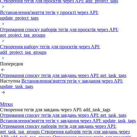
Створення тегів для проєктів через API: add_project_tags
Встановлення/зняття тегів у проєкті через API:
update_project_tags
Отримання списку наборів тегів для проєктів через API:
get_project_tag_groups
Створення набору тегів для проєктів через API:
add_project_tag_groups
Попередня
Отримання списку тегів для завдань через API: get_task_tags
Наступна
Встановлення/зняття тегів у завдання через API:
update_task_tags
Мітки
Створення тегів для завдань через API: add_task_tags
Отримання списку тегів для завдань через API: get_task_tags
Встановлення/зняття тегів у завдання через API: update_task_tags
Отримання списку наборів тегів для завдань через API:
get_task_tag_groups
Створення наборів тегів для завдань через