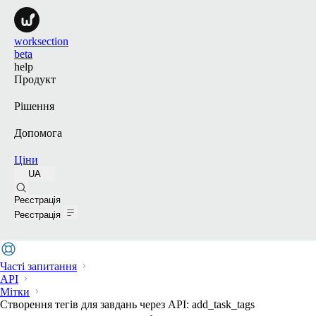
worksection
beta
help
Продукт
Рішення
Допомога
Ціни
UA
Пошук
Реєстрація
Реєстрація
Часті запитання
API
Мітки
Створення тегів для завдань через API: add_task_tags