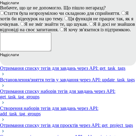
Надіслати
Вибачте, що це не допомогло. Що пішло негаразд?
Стаття була незрозумілою чи складною для сприйняття.
Я
хотів би відеоурок на цю тему.
Ця функція не працює так, як я
очікував.
Я не зміг знайти те, що шукав.
Я й досі не знайшов
відповіді на своє запитання.
Я хочу зв'язатися із підтримкою.
Надіслати
Отримання списку тегів для завдань через API: get_task_tags
Встановлення/зняття тегів у завдання через API: update_task_tags
Отримання списку наборів тегів для завдань через API:
get_task_tag_groups
Створення наборів тегів для завдань через API:
add_task_tag_groups
Отримання списку тегів для проєктів через API: get_project_tags