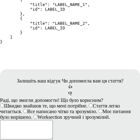
            "title": "LABEL_NAME_1",

            "id": LABEL_ID

        },

        {

            "title": "LABEL_NAME_2",

            "id": LABEL_ID

        }

    ]

}
Залишіть ваш відгук
Чи допомогла вам ця стаття?
👍
👎
Раді, що змогли допомогти! Що було корисним?
Швидко знайшов те, що мені потрібне.
Стаття легко
читається.
Все написано чітко та зрозуміло.
Моє питання
було вирішено.
Worksection зручний і зрозумілий.