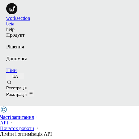
worksection
beta
help
Продукт
Рішення
Допомога
Ціни
UA
Пошук
Реєстрація
Реєстрація
Часті запитання
API
Початок роботи
Ліміти і оптимізація API