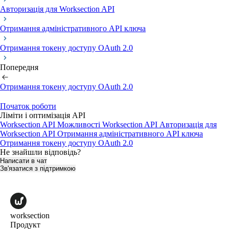
Авторизація для Worksection API
Отримання адміністративного API ключа
Отримання токену доступу OAuth 2.0
Попередня
Отримання токену доступу OAuth 2.0
Початок роботи
Ліміти і оптимізація API
Worksection API
Можливості Worksection API
Авторизація для
Worksection API
Отримання адміністративного API ключа
Отримання токену доступу OAuth 2.0
Не знайшли відповідь?
Написати в чат
Зв'язатися з підтримкою
worksection
Продукт