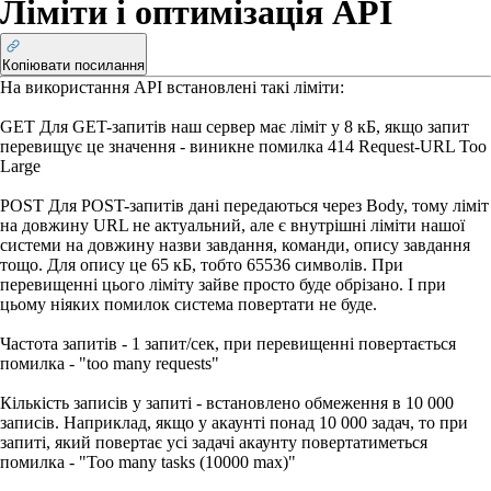
Ліміти і оптимізація API
Копіювати посилання
На використання АРІ встановлені такі ліміти:
GET
Для GET-запитів наш сервер має ліміт у 8 кБ, якщо запит
перевищує це значення - виникне помилка 414 Request-URL Too
Large
POST
Для POST-запитів дані передаються через Body, тому ліміт
на довжину URL не актуальний, але є внутрішні ліміти нашої
системи на довжину назви завдання, команди, опису завдання
тощо. Для опису це 65 кБ, тобто 65536 символів. При
перевищенні цього ліміту зайве просто буде обрізано. І при
цьому ніяких помилок система повертати не буде.
Частота запитів - 1 запит/сек, при перевищенні повертається
помилка - "too many requests"
Кількість записів у запиті - встановлено обмеження в 10 000
записів. Наприклад, якщо у акаунті понад 10 000 задач, то при
запиті, який повертає усі задачі акаунту повертатиметься
помилка - "Too many tasks (10000 max)"