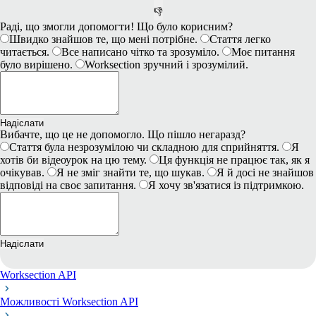
👎
Раді, що змогли допомогти! Що було корисним?
Швидко знайшов те, що мені потрібне.
Стаття легко
читається.
Все написано чітко та зрозуміло.
Моє питання
було вирішено.
Worksection зручний і зрозумілий.
Надіслати
Вибачте, що це не допомогло. Що пішло негаразд?
Стаття була незрозумілою чи складною для сприйняття.
Я
хотів би відеоурок на цю тему.
Ця функція не працює так, як я
очікував.
Я не зміг знайти те, що шукав.
Я й досі не знайшов
відповіді на своє запитання.
Я хочу зв'язатися із підтримкою.
Надіслати
Worksection API
Можливості Worksection API