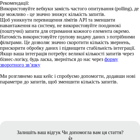
Рекомендації:
Використовуйте вебхуки замість частого опитування (polling), де
це можливо - це значно знижує кількість запитів.
Щоб уникнути перевищення лімітів API та зменшити
навантаження на систему, не використовуйте поодинокі
(поштучні) запити для отримання кожного елемента окремо.
Натомість використовуйте групову видачу даних з потрібними
фільтрами. Це дозволяє значно скоротити кількість звернень,
прискорити обробку даних і підвищити стабільність інтеграції.
Якщо ваша інтеграція потребує великої кількості запитів через
бізнес-логіку, будь ласка, зверніться до нас через
форму
зворотного зв’язку
Ми розглянемо ваш кейс і спробуємо допомогти, додавши нові
параметри до запитів, щоб зменшити кількість запитів.
Залишіть ваш відгук
Чи допомогла вам ця стаття?
👍