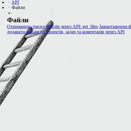
API
Файли
Файли
Отримання списку файлів через API: get_files
Завантаження ф
додавати файли до проектів, задач та коментарів через API