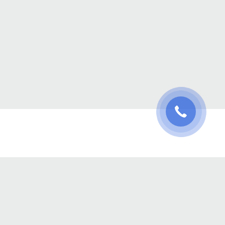
и
Проєктний менеджмент
Погодинка
Планувальник