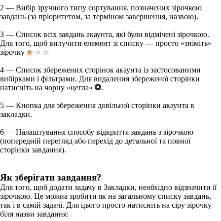
2
— Вибір зручного типу сортування, позначених зірочкою
завдань (за пріоритетом, за терміном завершення, назвою).
3
— Список всіх завдань акаунта, які були відмічені зірочкою.
Для того, щоб вилучити елемент зі списку — просто «зніміть»
зірочку
4
— Список збережених сторінок акаунта із застосованими
вибірками і фільтрами. Для видалення збереженої сторінки
натисніть на чорну «цегла»
.
5
— Кнопка для збереження довільної сторінки акаунта в
закладки.
6
— Налаштування способу відкриття завдань з зірочкою
(попередній перегляд або перехід до детальної та повної
сторінки завдання).
Як зберігати завдання?
Для того, щоб додати задачу в Закладки, необхідно відзначити її
зірочкою. Це можна зробити як на загальному списку завдань,
так і в самій задачі. Для цього просто натисніть на сіру зірочку
біля назви завдання: