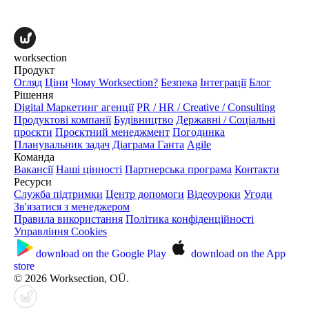
worksection
Продукт
Огляд
Ціни
Чому Worksection?
Безпека
Інтеграції
Блог
Рішення
Digital Маркетинг агенції
PR / HR / Creative / Consulting
Продуктові компанії
Будівництво
Державні / Соціальні
проєкти
Проєктний менеджмент
Погодинка
Планувальник задач
Діаграма Ганта
Agile
Команда
Вакансії
Наші цінності
Партнерська програма
Контакти
Ресурси
Служба підтримки
Центр допомоги
Відеоуроки
Угоди
Зв'язатися з менеджером
Правила використання
Політика конфіденційності
Управління Cookies
download on the
Google Play
download on the
App
store
© 2026 Worksection, OÜ.