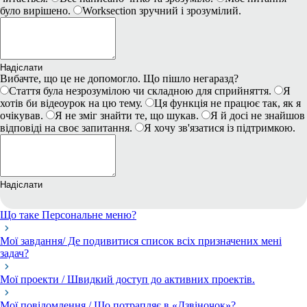
було вирішено.
Worksection зручний і зрозумілий.
Надіслати
Вибачте, що це не допомогло. Що пішло негаразд?
Стаття була незрозумілою чи складною для сприйняття.
Я
хотів би відеоурок на цю тему.
Ця функція не працює так, як я
очікував.
Я не зміг знайти те, що шукав.
Я й досі не знайшов
відповіді на своє запитання.
Я хочу зв'язатися із підтримкою.
Надіслати
Що таке Персональне меню?
Мої завдання/ Де подивитися список всіх призначених мені
задач?
Мої проекти / Швидкий доступ до активних проектів.
Мої повідомлення / Що потрапляє в «Дзвіночок»?