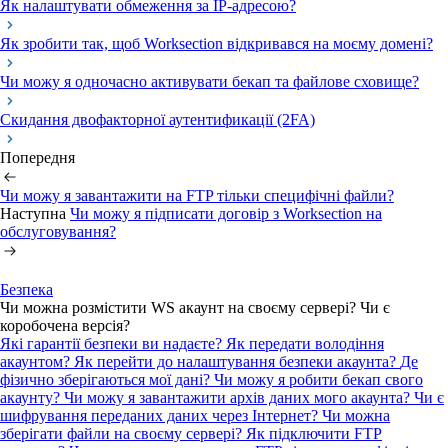
Як налаштувати обмеження за IP-адресою?
Як зробити так, щоб Worksection відкривався на моєму домені?
Чи можу я одночасно активувати бекап та файлове сховище?
Скидання двофакторної аутентификації (2FA)
Попередня
Чи можу я завантажити на FTP тільки специфічні файли?
Наступна
Чи можу я підписати договір з Worksection на
обслуговування?
Безпека
Чи можна розмістити WS акаунт на своєму сервері? Чи є
коробочена версія?
Які гарантії безпеки ви надаєте?
Як передати володіння
акаунтом?
Як перейти до налаштування безпеки акаунта?
Де
фізично зберігаються мої дані?
Чи можу я робити бекап свого
акаунту?
Чи можу я завантажити архів даних мого акаунта?
Чи є
шифрування переданих даних через Інтернет?
Чи можна
зберігати файли на своєму сервері? Як підключити FTP