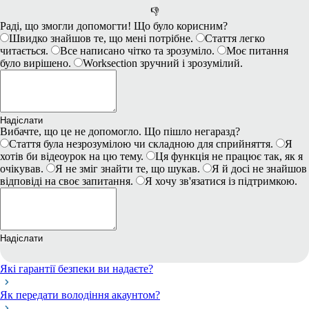
👎
Раді, що змогли допомогти! Що було корисним?
Швидко знайшов те, що мені потрібне.
Стаття легко
читається.
Все написано чітко та зрозуміло.
Моє питання
було вирішено.
Worksection зручний і зрозумілий.
Надіслати
Вибачте, що це не допомогло. Що пішло негаразд?
Стаття була незрозумілою чи складною для сприйняття.
Я
хотів би відеоурок на цю тему.
Ця функція не працює так, як я
очікував.
Я не зміг знайти те, що шукав.
Я й досі не знайшов
відповіді на своє запитання.
Я хочу зв'язатися із підтримкою.
Надіслати
Які гарантії безпеки ви надаєте?
Як передати володіння акаунтом?