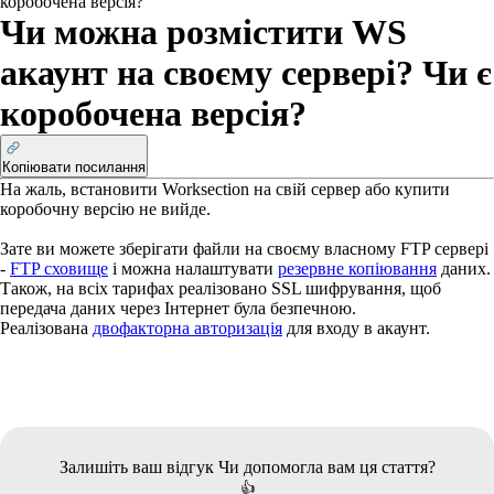
коробочена версія?
Чи можна розмістити WS
акаунт на своєму сервері? Чи є
коробочена версія?
Копіювати посилання
На жаль, встановити Worksection на свій сервер або купити
коробочну версію не вийде.
Зате ви можете зберігати файли на своєму власному FTP сервері
-
FTP сховище
і можна налаштувати
резервне копіювання
даних.
Також, на всіх тарифах реалізовано SSL шифрування, щоб
передача даних через Інтернет була безпечною.
Реалізована
двофакторна авторизація
для входу в акаунт.
Залишіть ваш відгук
Чи допомогла вам ця стаття?
👍