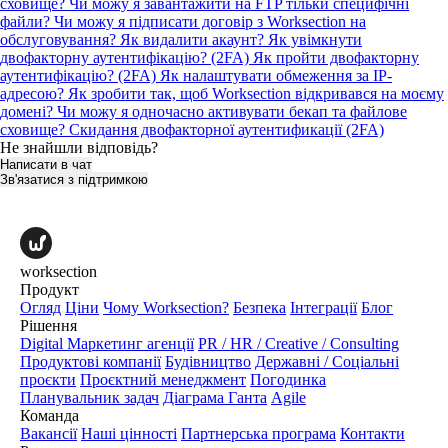
сховище?
Чи можу я завантажити на FTP тільки специфічні
файли?
Чи можу я підписати договір з Worksection на
обслуговування?
Як видалити акаунт?
Як увімкнути
двофакторну аутентифікацію? (2FA)
Як пройти двофакторну
аутентифікацію? (2FA)
Як налаштувати обмеження за IP-
адресою?
Як зробити так, щоб Worksection відкривався на моєму
домені?
Чи можу я одночасно активувати бекап та файлове
сховище?
Скидання двофакторної аутентификації (2FA)
Не знайшли відповідь?
Написати в чат
Зв'язатися з підтримкою
worksection
Продукт
Огляд
Ціни
Чому Worksection?
Безпека
Інтеграції
Блог
Рішення
Digital Маркетинг агенції
PR / HR / Creative / Consulting
Продуктові компанії
Будівництво
Державні / Соціальні
проєкти
Проєктний менеджмент
Погодинка
Планувальник задач
Діаграма Ганта
Agile
Команда
Вакансії
Наші цінності
Партнерська програма
Контакти