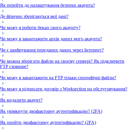
Як перейти до налаштування безпеки акаунта?
Де фізично зберігаються мої дані?
Чи можу я робити бекап свого акаунту?
Чи можу я завантажити архів даних мого акаунта?
Чи є шифрування переданих даних через Інтернет?
Чи можна зберігати файли на своєму сервері? Як підключити
FTP сховище?
Чи можу я завантажити на FTP тільки специфічні файли?
Чи можу я підписати договір з Worksection на обслуговування?
Як видалити акаунт?
Як увімкнути двофакторну аутентифікацію? (2FA)
Як пройти двофакторну аутентифікацію? (2FA)