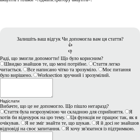
Залишіть ваш відгук
Чи допомогла вам ця стаття?
👍
👎
Раді, що змогли допомогти! Що було корисним?
Швидко знайшов те, що мені потрібне.
Стаття легко
читається.
Все написано чітко та зрозуміло.
Моє питання
було вирішено.
Worksection зручний і зрозумілий.
Надіслати
Вибачте, що це не допомогло. Що пішло негаразд?
Стаття була незрозумілою чи складною для сприйняття.
Я
хотів би відеоурок на цю тему.
Ця функція не працює так, як я
очікував.
Я не зміг знайти те, що шукав.
Я й досі не знайшов
відповіді на своє запитання.
Я хочу зв'язатися із підтримкою.