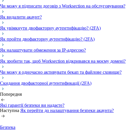
Чи можу я підписати договір з Worksection на обслуговування?
Як видалити акаунт?
Як увімкнути двофакторну аутентифікацію? (2FA)
Як пройти двофакторну аутентифікацію? (2FA)
Як налаштувати обмеження за IP-адресою?
Як зробити так, щоб Worksection відкривався на моєму домені?
Чи можу я одночасно активувати бекап та файлове сховище?
Скидання двофакторної аутентификації (2FA)
Попередня
Які гарантії безпеки ви надаєте?
Наступна
Як перейти до налаштування безпеки акаунта?
Безпека