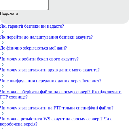
Надіслати
Які гарантії безпеки ви надаєте?
Як перейти до налаштування безпеки акаунта?
Де фізично зберігаються мої дані?
Чи можу я робити бекап свого акаунту?
Чи можу я завантажити архів даних мого акаунта?
Чи є шифрування переданих даних через Інтернет?
Чи можна зберігати файли на своєму сервері? Як підключити
FTP сховище?
Чи можу я завантажити на FTP тільки специфічні файли?
Чи можна розмістити WS акаунт на своєму сервері? Чи є
коробочена версія?