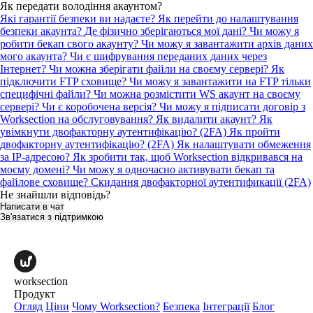
Як передати володіння акаунтом?
Які гарантії безпеки ви надаєте?
Як перейти до налаштування
безпеки акаунта?
Де фізично зберігаються мої дані?
Чи можу я
робити бекап свого акаунту?
Чи можу я завантажити архів даних
мого акаунта?
Чи є шифрування переданих даних через
Інтернет?
Чи можна зберігати файли на своєму сервері? Як
підключити FTP сховище?
Чи можу я завантажити на FTP тільки
специфічні файли?
Чи можна розмістити WS акаунт на своєму
сервері? Чи є коробочена версія?
Чи можу я підписати договір з
Worksection на обслуговування?
Як видалити акаунт?
Як
увімкнути двофакторну аутентифікацію? (2FA)
Як пройти
двофакторну аутентифікацію? (2FA)
Як налаштувати обмеження
за IP-адресою?
Як зробити так, щоб Worksection відкривався на
моєму домені?
Чи можу я одночасно активувати бекап та
файлове сховище?
Скидання двофакторної аутентификації (2FA)
Не знайшли відповідь?
Написати в чат
Зв'язатися з підтримкою
worksection
Продукт
Огляд
Ціни
Чому Worksection?
Безпека
Інтеграції
Блог