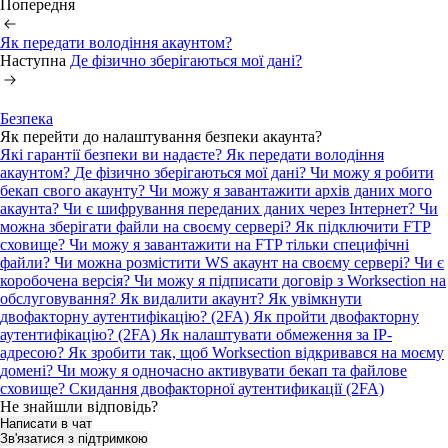
Попередня
Як передати володіння акаунтом?
Наступна
Де фізично зберігаються мої дані?
Безпека
Як перейти до налаштування безпеки акаунта?
Які гарантії безпеки ви надаєте?
Як передати володіння
акаунтом?
Де фізично зберігаються мої дані?
Чи можу я робити
бекап свого акаунту?
Чи можу я завантажити архів даних мого
акаунта?
Чи є шифрування переданих даних через Інтернет?
Чи
можна зберігати файли на своєму сервері? Як підключити FTP
сховище?
Чи можу я завантажити на FTP тільки специфічні
файли?
Чи можна розмістити WS акаунт на своєму сервері? Чи є
коробочена версія?
Чи можу я підписати договір з Worksection на
обслуговування?
Як видалити акаунт?
Як увімкнути
двофакторну аутентифікацію? (2FA)
Як пройти двофакторну
аутентифікацію? (2FA)
Як налаштувати обмеження за IP-
адресою?
Як зробити так, щоб Worksection відкривався на моєму
домені?
Чи можу я одночасно активувати бекап та файлове
сховище?
Скидання двофакторної аутентификації (2FA)
Не знайшли відповідь?
Написати в чат
Зв'язатися з підтримкою