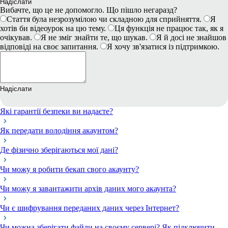
Надіслати
Вибачте, що це не допомогло. Що пішло негаразд?
Стаття була незрозумілою чи складною для сприйняття.
Я
хотів би відеоурок на цю тему.
Ця функція не працює так, як я
очікував.
Я не зміг знайти те, що шукав.
Я й досі не знайшов
відповіді на своє запитання.
Я хочу зв'язатися із підтримкою.
Надіслати
Які гарантії безпеки ви надаєте?
Як передати володіння акаунтом?
Де фізично зберігаються мої дані?
Чи можу я робити бекап свого акаунту?
Чи можу я завантажити архів даних мого акаунта?
Чи є шифрування переданих даних через Інтернет?
Чи можна зберігати файли на своєму сервері? Як підключити