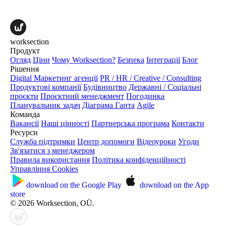
worksection
Продукт
Огляд
Ціни
Чому Worksection?
Безпека
Інтеграції
Блог
Рішення
Digital Маркетинг агенції
PR / HR / Creative / Consulting
Продуктові компанії
Будівництво
Державні / Соціальні
проєкти
Проєктний менеджмент
Погодинка
Планувальник задач
Діаграма Ганта
Agile
Команда
Вакансії
Наші цінності
Партнерська програма
Контакти
Ресурси
Служба підтримки
Центр допомоги
Відеоуроки
Угоди
Зв'язатися з менеджером
Правила використання
Політика конфіденційності
Управління Cookies
download on the
Google Play
download on the
App
store
© 2026 Worksection, OÜ.