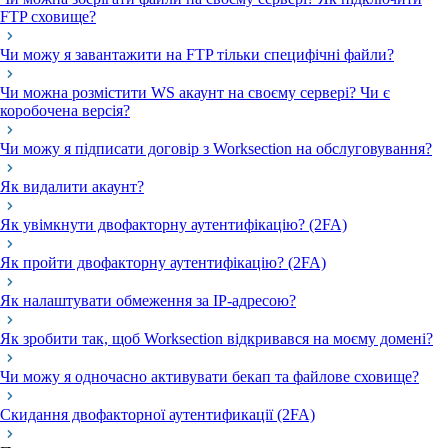
FTP сховище?
Чи можу я завантажити на FTP тільки специфічні файли?
Чи можна розмістити WS акаунт на своєму сервері? Чи є
коробочена версія?
Чи можу я підписати договір з Worksection на обслуговування?
Як видалити акаунт?
Як увімкнути двофакторну аутентифікацію? (2FA)
Як пройти двофакторну аутентифікацію? (2FA)
Як налаштувати обмеження за IP-адресою?
Як зробити так, щоб Worksection відкривався на моєму домені?
Чи можу я одночасно активувати бекап та файлове сховище?
Скидання двофакторної аутентификації (2FA)