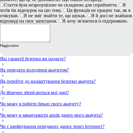
Стаття була незрозумілою чи складною для сприйняття.
Я
хотів би відеоурок на цю тему.
Ця функція не працює так, як я
очікував.
Я не зміг знайти те, що шукав.
Я й досі не знайшов
відповіді на своє запитання.
Я хочу зв'язатися із підтримкою.
Надіслати
Які гарантії безпеки ви надаєте?
Як передати володіння акаунтом?
Як перейти до налаштування безпеки акаунта?
Де фізично зберігаються мої дані?
Чи можу я робити бекап свого акаунту?
Чи можу я завантажити архів даних мого акаунта?
Чи є шифрування переданих даних через Інтернет?