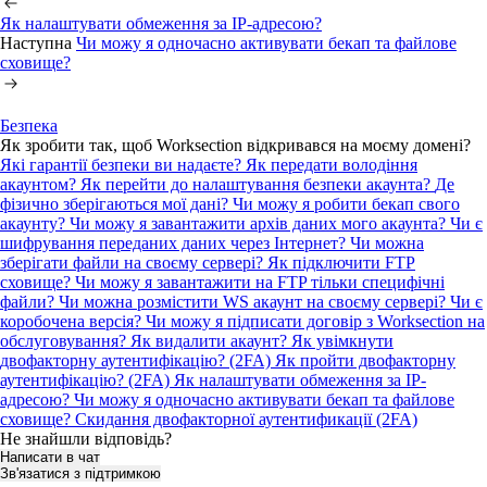
Як налаштувати обмеження за IP-адресою?
Наступна
Чи можу я одночасно активувати бекап та файлове
сховище?
Безпека
Як зробити так, щоб Worksection відкривався на моєму домені?
Які гарантії безпеки ви надаєте?
Як передати володіння
акаунтом?
Як перейти до налаштування безпеки акаунта?
Де
фізично зберігаються мої дані?
Чи можу я робити бекап свого
акаунту?
Чи можу я завантажити архів даних мого акаунта?
Чи є
шифрування переданих даних через Інтернет?
Чи можна
зберігати файли на своєму сервері? Як підключити FTP
сховище?
Чи можу я завантажити на FTP тільки специфічні
файли?
Чи можна розмістити WS акаунт на своєму сервері? Чи є
коробочена версія?
Чи можу я підписати договір з Worksection на
обслуговування?
Як видалити акаунт?
Як увімкнути
двофакторну аутентифікацію? (2FA)
Як пройти двофакторну
аутентифікацію? (2FA)
Як налаштувати обмеження за IP-
адресою?
Чи можу я одночасно активувати бекап та файлове
сховище?
Скидання двофакторної аутентификації (2FA)
Не знайшли відповідь?
Написати в чат
Зв'язатися з підтримкою