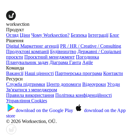
worksection
Продукт
Огляд
Ціни
Чому Worksection?
Безпека
Інтеграції
Блог
Рішення
Digital Маркетинг агенції
PR / HR / Creative / Consulting
Продуктові компанії
Будівництво
Державні / Соціальні
проєкти
Проєктний менеджмент
Погодинка
Планувальник задач
Діаграма Ганта
Agile
Команда
Вакансії
Наші цінності
Партнерська програма
Контакти
Ресурси
Служба підтримки
Центр допомоги
Відеоуроки
Угоди
Зв'язатися з менеджером
Правила використання
Політика конфіденційності
Управління Cookies
download on the
Google Play
download on the
App
store
© 2026 Worksection, OÜ.