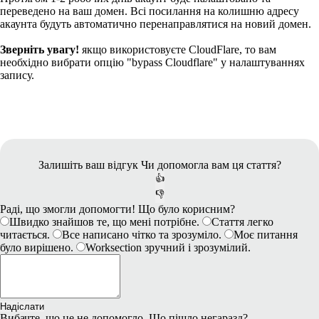
переведено на ваш домен. Всі посилання на колишню адресу
акаунта будуть автоматично перенаправлятися на новий домен.
Зверніть увагу!
якщо використовуєте CloudFlare, то вам
необхідно вибрати опцію "bypass Cloudflare" у налаштуваннях
запису.
Залишіть ваш відгук
Чи допомогла вам ця стаття?
👍
👎
Раді, що змогли допомогти! Що було корисним?
Швидко знайшов те, що мені потрібне.
Стаття легко
читається.
Все написано чітко та зрозуміло.
Моє питання
було вирішено.
Worksection зручний і зрозумілий.
Надіслати
Вибачте, що це не допомогло. Що пішло негаразд?