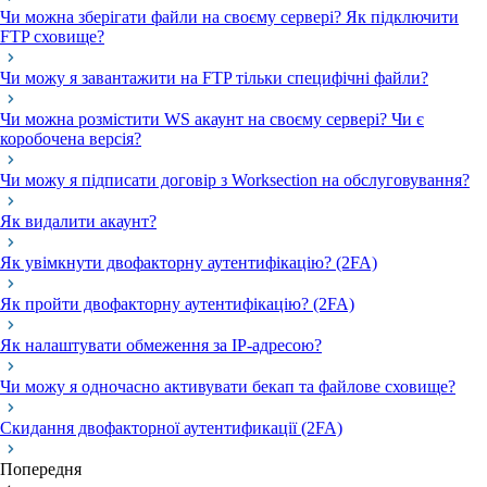
Чи можна зберігати файли на своєму сервері? Як підключити
FTP сховище?
Чи можу я завантажити на FTP тільки специфічні файли?
Чи можна розмістити WS акаунт на своєму сервері? Чи є
коробочена версія?
Чи можу я підписати договір з Worksection на обслуговування?
Як видалити акаунт?
Як увімкнути двофакторну аутентифікацію? (2FA)
Як пройти двофакторну аутентифікацію? (2FA)
Як налаштувати обмеження за IP-адресою?
Чи можу я одночасно активувати бекап та файлове сховище?
Скидання двофакторної аутентификації (2FA)
Попередня