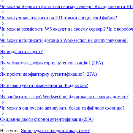
Чи можна зберігати файли на своєму сервері? Як підключити FT
Чи можу я завантажити на FTP тільки специфічні файли?
Чи можна розмістити WS акаунт на своєму сервері? Чи є коробоч
Чи можу я підписати договір з Worksection на обслуговування?
Як видалити акаунт?
Як увімкнути двофакторну аутентифікацію? (2FA)
Як пройти двофакторну аутентифікацію? (2FA)
Як налаштувати обмеження за IP-адресою?
Як зробити так, щоб Worksection відкривався на моєму домені?
Чи можу я одночасно активувати бекап та файлове сховище?
Скидання двофакторної аутентификації (2FA)
Наступна
Як передати володіння акаунтом?