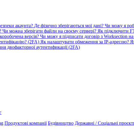
безпеки акаунта?
Де фізично зберігаються мої дані?
Чи можу я роб
т?
Чи можна зберігати файли на своєму сервері? Як підключити 
 коробочена версія?
Чи можу я підписати договір з Worksection н
ентифікацію? (2FA)
Як налаштувати обмеження за IP-адресою?
Я
ня двофакторної аутентификації (2FA)
г
ng
Продуктові компанії
Будівництво
Державні / Соціальні проєкт