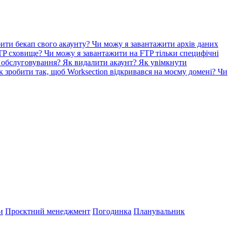
ити бекап свого акаунту?
Чи можу я завантажити архів даних
FTP сховище?
Чи можу я завантажити на FTP тільки специфічні
а обслуговування?
Як видалити акаунт?
Як увімкнути
к зробити так, щоб Worksection відкривався на моєму домені?
Чи
и
Проєктний менеджмент
Погодинка
Планувальник