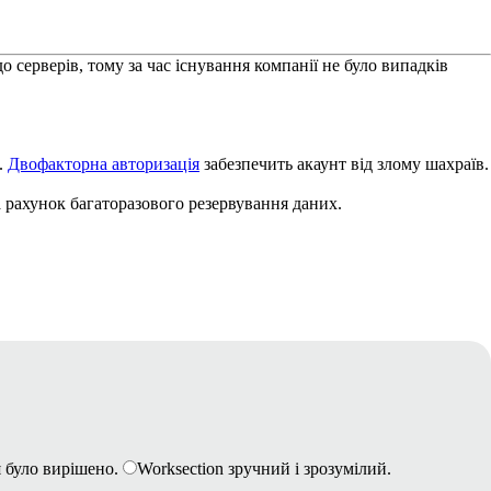
 серверів, тому за час існування компанії не було випадків
.
Двофакторна авторизація
забезпечить акаунт від злому шахраїв.
а рахунок багаторазового резервування даних.
 було вирішено.
Worksection зручний і зрозумілий.