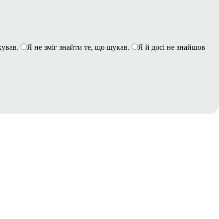
кував.
Я не зміг знайти те, що шукав.
Я й досі не знайшов