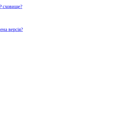
P сховище?
ена версія?