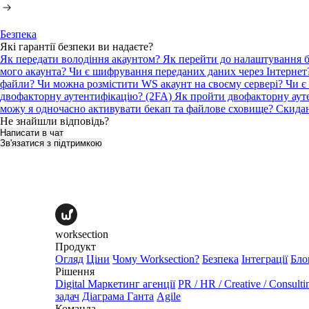
Безпека
Які гарантії безпеки ви надаєте?
Як передати володіння акаунтом?
Як перейти до налаштування 
мого акаунта?
Чи є шифрування переданих даних через Інтерне
файли?
Чи можна розмістити WS акаунт на своєму сервері? Чи є
двофакторну аутентифікацію? (2FA)
Як пройти двофакторну аут
можу я одночасно активувати бекап та файлове сховище?
Скидан
Не знайшли відповідь?
Написати в чат
Зв'язатися з підтримкою
worksection
Продукт
Огляд
Ціни
Чому Worksection?
Безпека
Інтеграції
Бло
Рішення
Digital Маркетинг агенції
PR / HR / Creative / Consulti
задач
Діаграма Ганта
Agile
Команда