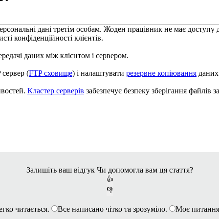
рсональні дані третім особам. Жоден працівник не має доступу до
исті конфіденційності клієнтів.
ередачі даних між клієнтом і сервером.
сервер (
FTP сховище
) і налаштувати
резервне копіювання
даних
ивостей.
Кластер серверів
забезпечує безпеку зберігання файлів з
Залишіть ваш відгук
Чи допомогла вам ця стаття?
👍
👎
егко читається.
Все написано чітко та зрозуміло.
Моє питання