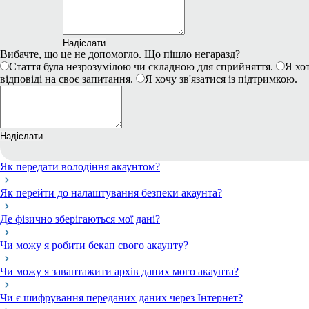
Надіслати
Вибачте, що це не допомогло. Що пішло негаразд?
Стаття була незрозумілою чи складною для сприйняття.
Я хот
відповіді на своє запитання.
Я хочу зв'язатися із підтримкою.
Надіслати
Як передати володіння акаунтом?
Як перейти до налаштування безпеки акаунта?
Де фізично зберігаються мої дані?
Чи можу я робити бекап свого акаунту?
Чи можу я завантажити архів даних мого акаунта?
Чи є шифрування переданих даних через Інтернет?