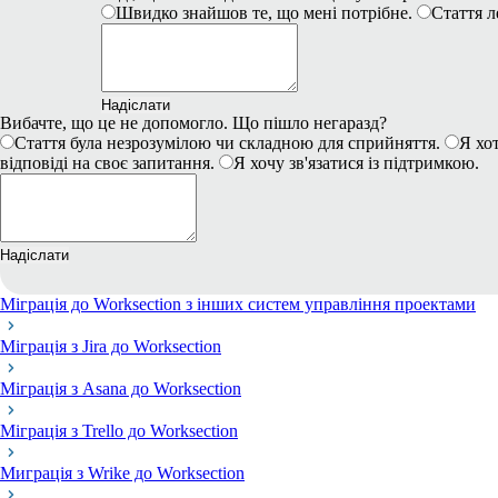
Швидко знайшов те, що мені потрібне.
Стаття л
Надіслати
Вибачте, що це не допомогло. Що пішло негаразд?
Стаття була незрозумілою чи складною для сприйняття.
Я хот
відповіді на своє запитання.
Я хочу зв'язатися із підтримкою.
Надіслати
Міграція до Worksection з інших систем управління проектами
Міграція з Jira до Worksection
Міграція з Asana до Worksection
Міграція з Trello до Worksection
Миграція з Wrike до Worksection