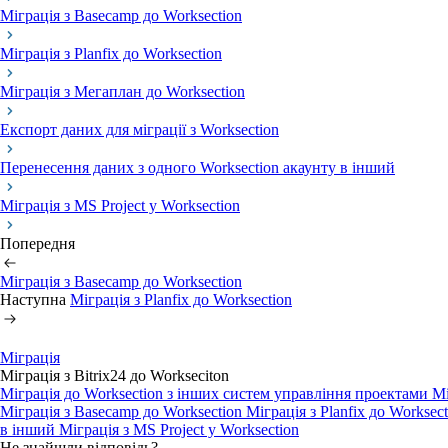
Міграція з Basecamp до Worksection
Міграція з Planfix до Worksection
Міграція з Мегаплан до Worksection
Експорт даних для міграції з Worksection
Перенесення даних з одного Worksection акаунту в інший
Міграція з MS Project у Worksection
Попередня
Міграція з Basecamp до Worksection
Наступна
Міграція з Planfix до Worksection
Міграція
Міграція з Bitrix24 до Workseciton
Міграція до Worksection з інших систем управління проектами
Мі
Міграція з Basecamp до Worksection
Міграція з Planfix до Worksec
в інший
Міграція з MS Project у Worksection
Не знайшли відповідь?