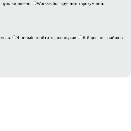
 було вирішено.
Worksection зручний і зрозумілий.
кував.
Я не зміг знайти те, що шукав.
Я й досі не знайшов