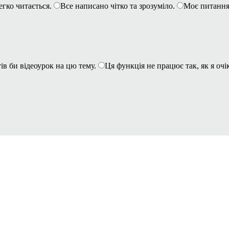
егко читається.
Все написано чітко та зрозуміло.
Моє питання
ів би відеоурок на цю тему.
Ця функція не працює так, як я очі