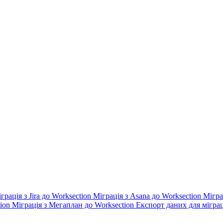
грація з Jira до Worksection
Міграція з Asana до Worksection
Мігра
tion
Міграція з Мегаплан до Worksection
Експорт даних для міграц