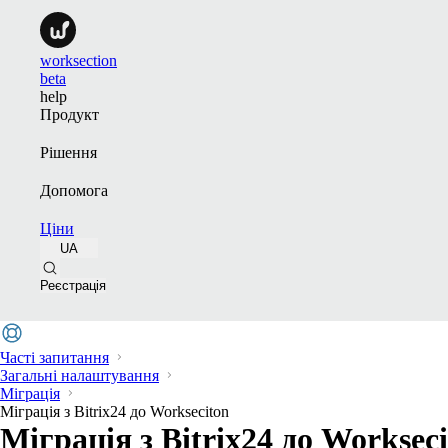
worksection
beta
help
Продукт
Рішення
Допомога
Ціни
UA
Реєстрація
Часті запитання
Загальні налаштування
Міграція
Міграція з Bitrix24 до Workseciton
Міграція з Bitrix24 до Worksec