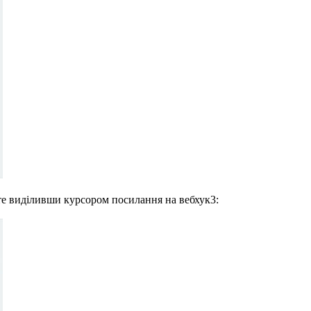
те виділивши курсором посилання на вебхук
3
: