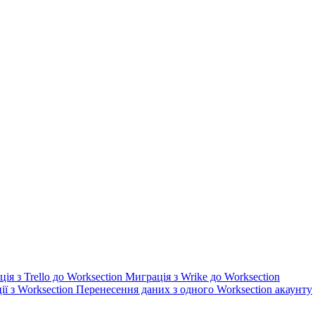
ція з Trello до Worksection
Миграція з Wrike до Worksection
ії з Worksection
Перенесення даних з одного Worksection акаунту