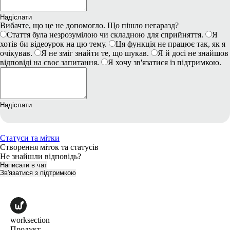
Надіслати
Вибачте, що це не допомогло. Що пішло негаразд?
Стаття була незрозумілою чи складною для сприйняття.
Я
хотів би відеоурок на цю тему.
Ця функція не працює так, як я
очікував.
Я не зміг знайти те, що шукав.
Я й досі не знайшов
відповіді на своє запитання.
Я хочу зв'язатися із підтримкою.
Надіслати
Статуси та мітки
Створення міток та статусів
Не знайшли відповідь?
Написати в чат
Зв'язатися з підтримкою
worksection
Продукт