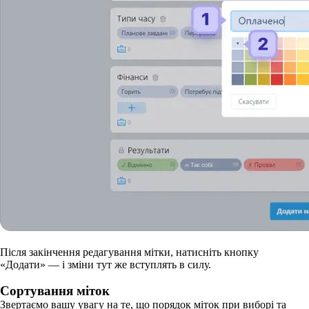
Після закінчення редагування мітки, натисніть кнопку
«Додати»
— і
зміни тут же вступлять в силу.
Сортування міток
Звертаємо вашу увагу на те, що порядок міток при виборі та