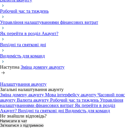
Робочий час та тиждень
Управління налаштуваннями фінансових витрат
Як перейти в розділ Акаунт?
Вихідні та святкові дні
Видимість для команд
Наступна
Зміна домену акаунту
Налаштування акаунту
Загальні налаштування акаунту
Зміна домену акаунту
Мова інтерфейсу акаунту
Часовий пояс
акаунту
Валюта акаунту
Робочий час та тиждень
Управління
налаштуваннями фінансових витрат
Як перейти в розділ
Акаунт?
Вихідні та святкові дні
Видимість для команд
Не знайшли відповідь?
Написати в чат
Зв'язатися з підтримкою