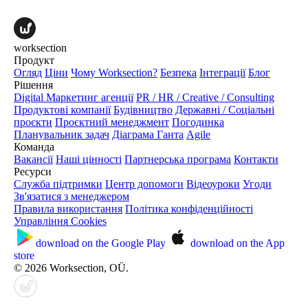
worksection
Продукт
Огляд
Ціни
Чому Worksection?
Безпека
Інтеграції
Блог
Рішення
Digital Маркетинг агенції
PR / HR / Creative / Consulting
Продуктові компанії
Будівництво
Державні / Соціальні
проєкти
Проєктний менеджмент
Погодинка
Планувальник задач
Діаграма Ганта
Agile
Команда
Вакансії
Наші цінності
Партнерська програма
Контакти
Ресурси
Служба підтримки
Центр допомоги
Відеоуроки
Угоди
Зв'язатися з менеджером
Правила використання
Політика конфіденційності
Управління Cookies
download on the
Google Play
download on the
App
store
© 2026 Worksection, OÜ.