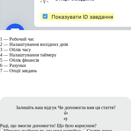
1
— Робочий час
2
— Налаштування вихідних днів
3
— Облік часу
4
— Налаштування таймеру
5
— Облік фінансів
6
— Рахунки
7
— Опції завдань
Залишіть ваш відгук
Чи допомогла вам ця стаття?
👍
👎
Раді, що змогли допомогти! Що було корисним?
Швидко знайшов те, що мені потрібне.
Стаття легко