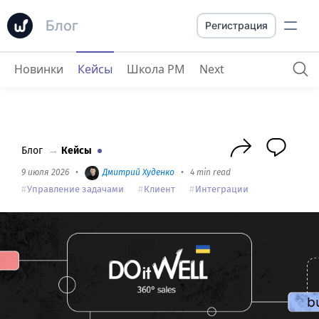
Блог
Регистрация
Новинки
Кейсы
Школа PM
Next
DOitWELL
: "Мы активно тестируем project-системы, а с лучшими - партнеримся"
Блог
→
Кейсы
9 июля 2026
•
Дмитрий Худенко
•
4 min read
Управление задачами
Клиент
Интеграции