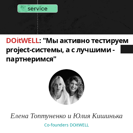
DOitWELL
: "Мы активно тестируем
project-системы, а с лучшими -
партнеримся"
Елена Топтуненко и Юлия Кишинька
Co-founders DOitWELL