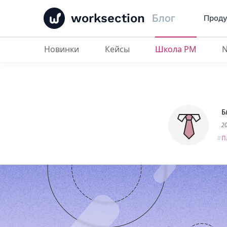
worksection
Блог
Проду
Новинки
Кейсы
Школа PM
ТОП программы для планирован
Б
2
П