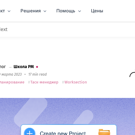
кт
Решения
Помощь
Цены
Next
ия проектов и времени
лог
→
Школа PM
0 марта 2023
•
17 min read
ланирование
Таск-менеджер
Worksection