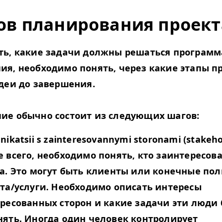
пов планирования проект
ть, какие задачи должны решаться програм
ия, необходимо понять,
через какие этапы п
деи до завершения.
ие обычно состоит из следующих шагов:
ikat­sii s zain­tereso­van­ny­mi storon­a­mi (stake­ho
 всего, необходимо понять, кто заинтересова
а. Это могут быть клиенты или конечные по
та/​услуги. Необходимо описать интересы
ресованных сторон и какие задачи эти люди 
ять. Иногда один человек контролирует