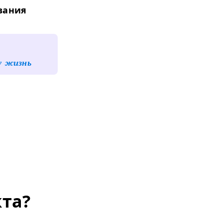
вания
у жизнь
кта?