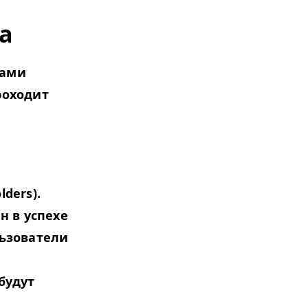
а
мами
роходит
ld­ers).
н в успехе
льзователи
будут