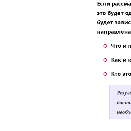
Если рассм
это будет о
будет завис
направлена
Что
и
Как
и
Кто
это
Резу
дости
необх