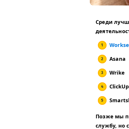
Среди лучш
деятельнос
Work­se
Asana
Wrike
Click­Up
Smarts
Позже мы п
службу, но 