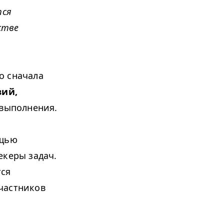
тся
стве
о сначала
вий,
 выполнения.
ощью
екеры задач.
ся
частников