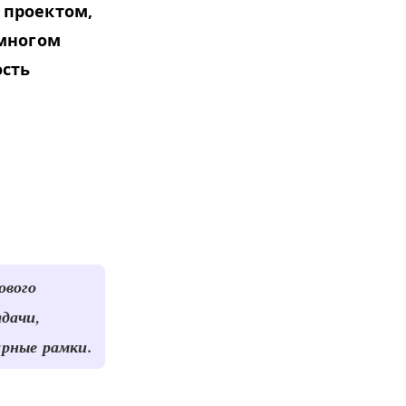
 проектом,
 многом
ость
ового
дачи,
арные рамки.