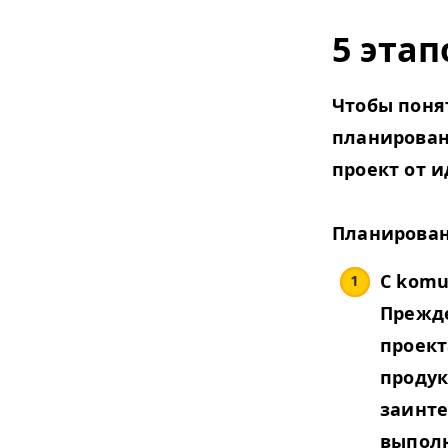
5 эта
Чтобы поня
планирован
проект
от и
Планирован
С komu­n
Прежде
проект
продук
заинте
выполн