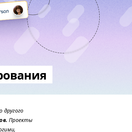
рования
о другого
ов.
Проекты
огими,