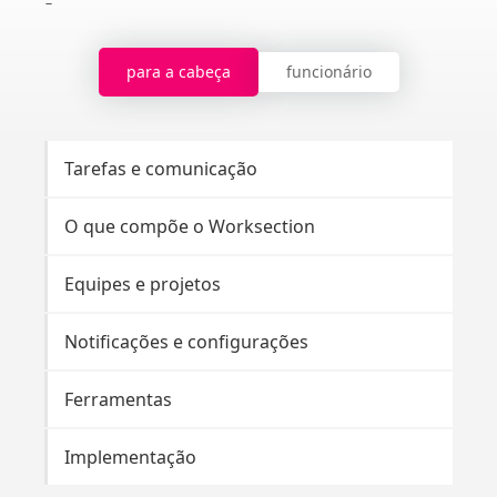
para a cabeça
funcionário
Tarefas e comunicação
Br
O que compõe o Worksection
Co
Equipes e projetos
Ta
Notificações e configurações
No
Ferramentas
Fe
Implementação
Pai