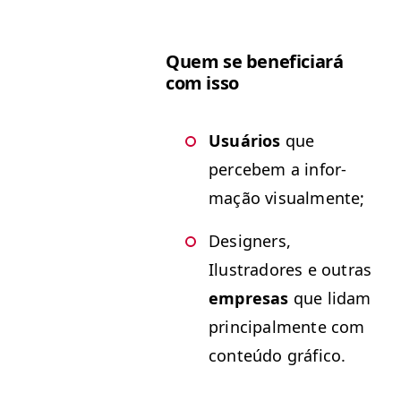
Quem se ben­e­fi­cia­rá
com isso
Usuários
que
percebem a infor­
mação visualmente;
Design­ers,
Ilustradores e out­ras
empre­sas
que lidam
prin­ci­pal­mente com
con­teú­do gráfico.