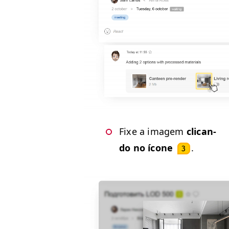
Fixe a imagem
cli­can­
do no ícone
.
3