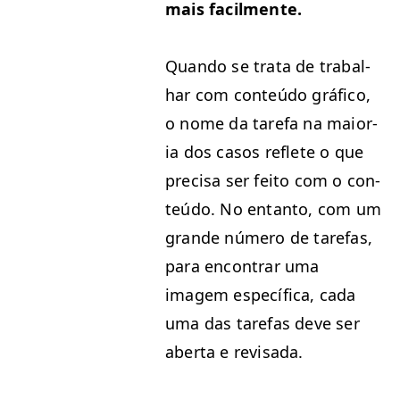
mais facilmente.
Quan­do se tra­ta de tra­bal­
har com con­teú­do grá­fi­co,
o nome da tare­fa na maio­r­
ia dos casos reflete o que
pre­cisa ser feito com o con­
teú­do. No entan­to, com um
grande número de tare­fas,
para encon­trar uma
imagem especí­fi­ca, cada
uma das tare­fas deve ser
aber­ta e revisada.