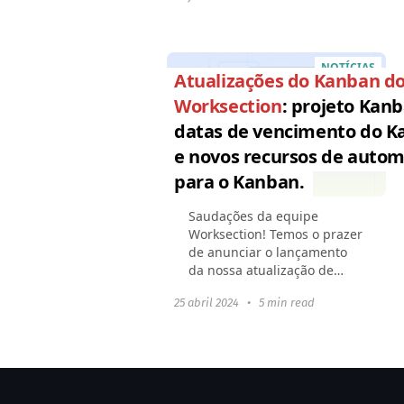
o Google DriveExibir tarefas
regulares
agendadasNotificação...
NOTÍCIAS
Atualizações do Kanban d
Worksection
: projeto Kanb
datas de vencimento do 
e novos recursos de auto
para o Kanban.
Saudações da equipe
Worksection! Temos o prazer
de anunciar o lançamento
da nossa atualização de
primavera para o Kanban.
25 abril 2024
•
5 min read
Melhoramos os recursos
existentes e adicionamos a
capacidade de personalizar
a...