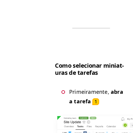
Como sele­cionar miniat­
uras de tarefas
Primeira­mente,
abra
a tare­fa
1