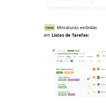
new
Miniat­uras exibidas
em
Lis­tas de Tarefas: