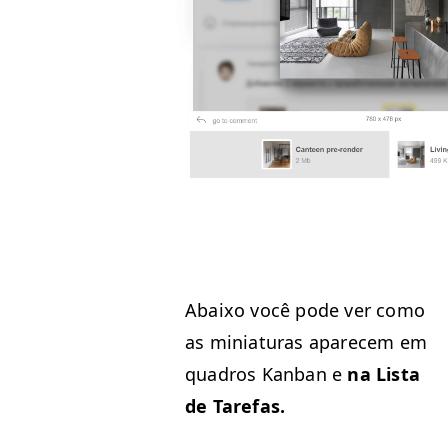
Abaixo você pode ver como
as miniat­uras apare­cem em
quadros Kan­ban e
na Lista
de Tarefas.