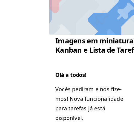
Imagens em miniatura
Kanban e Lista de Tare
Olá a todos!
Vocês pedi­ram e nós fize­
mos! Nova fun­cional­i­dade
para tare­fas já está
disponível.