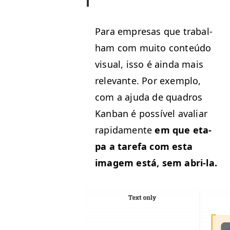
Para empre­sas que tra­bal­
ham com muito con­teú­do
visu­al, isso é ain­da mais
rel­e­vante. Por exem­p­lo,
com a aju­da de quadros
Kan­ban é pos­sív­el avaliar
rap­i­da­mente
em que eta­
pa a tare­fa com esta
imagem está, sem abri-la.