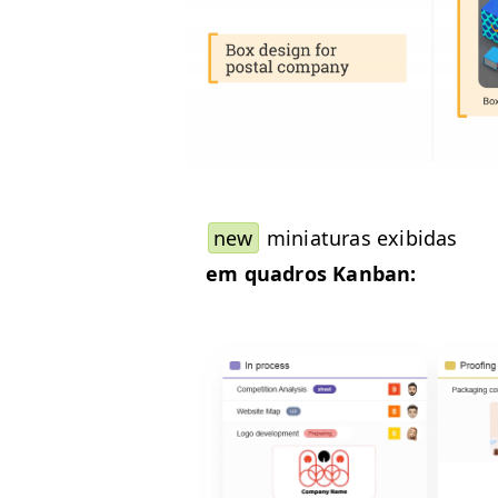
new
miniat­uras exibidas
em quadros Kanban: