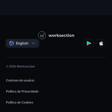
RP / RH / Criativo / Consultoria
Suporte
Empresas de produtos
Base de Conhecimento
Construção
Vídeo-aulas
Projetos Governamentais/Sociais
Acordos
English
Gerenciamento de projetos
Programa de afiliados
Trabalho por hora
Ágil
© 2026 Worksection
Contrato do usuário
Política de Privacidade
Política de Cookies