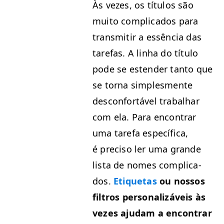
Às vezes, os títu­los são
muito com­pli­ca­dos para
trans­mi­tir a essên­cia das
tare­fas. A lin­ha do títu­lo
pode se esten­der tan­to que
se tor­na sim­ples­mente
descon­fortáv­el tra­bal­har
com ela. Para encon­trar
uma tare­fa especí­fi­ca,
é pre­ciso ler uma grande
lista de nomes com­pli­ca­
dos.
Eti­que­tas
ou nos­sos
fil­tros per­son­al­izáveis às
vezes aju­dam a encon­trar