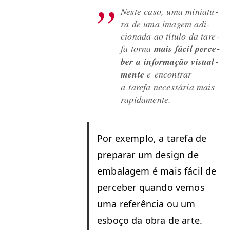
Neste caso, uma miniatu­
ra de uma imagem adi­
ciona­da ao títu­lo da tare­
fa tor­na
mais fácil perce­
ber a infor­mação visual­
mente
e encon­trar
a tare­fa necessária mais
rapidamente.
Por exem­p­lo, a tare­fa de
preparar um design de
embal­agem é mais fácil de
perce­ber quan­do vemos
uma refer­ên­cia ou um
esboço da obra de arte.