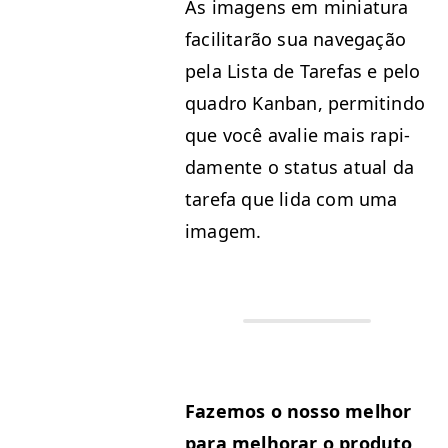
As ima­gens em miniatu­ra
facil­i­tarão sua nave­g­ação
pela Lista de Tare­fas e pelo
quadro Kan­ban, per­mitin­do
que você ava­lie mais rap­i­
da­mente o sta­tus atu­al da
tare­fa que lida com uma
imagem.
Faze­mos o nos­so mel­hor
para mel­ho­rar o pro­du­to