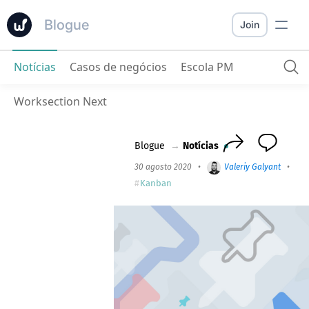
Blogue
Join
Notícias
Casos de negócios
Escola PM
Imagens em miniatura para Kanban e Lista de Tarefas
Worksection Next
Blogue
→
Notícias
30 agosto 2020
•
Valeriy Galyant
•
2 m
Kanban