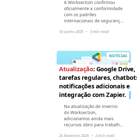
A Worksection confirmou
oficialmente a conformidade
com os padrões
internacionais de segurança
da informação — obtivemos
10 junho 2025
•
3 min read
o certificado ISO/IEC
27001:2022. Isso significa
que todos os nossos
processos...
NOTÍCIAS
Atualização
: Google Drive,
tarefas regulares, chatbot
notificações adicionais e
integração com Zapier.
Na atualização de inverno
do Worksection,
adicionamos ainda mais
recursos úteis para trabalho
conveniente e automação de
24 fevereiro 2025
•
2 min read
processos: Trabalhando com