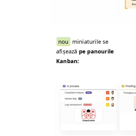
nou
minia­turile se
afișează
pe panourile
Kanban: