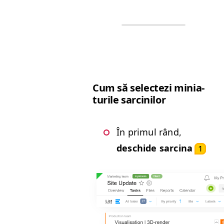
Cum să selectezi minia­
turile sarcinilor
În primul rând,
deschide sarci­na
1