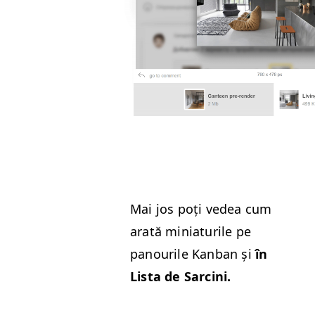
Mai jos poți vedea cum
arată minia­turile pe
panourile Kan­ban și
în
Lista de Sarcini.