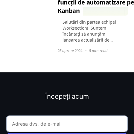
funcții de automatizare p
Kanban
Salutări din partea echipei
Worksection!​​​ ​​​​​​​​ Suntem
încântați să anunțăm
lansarea actualizării de
primăvară pentru Kanban.
25 aprilie 2024
•
5 min read
Am îmbunătățit funcțiile
existente și am adăugat
capacitatea de a
personaliza...
Începeți acum