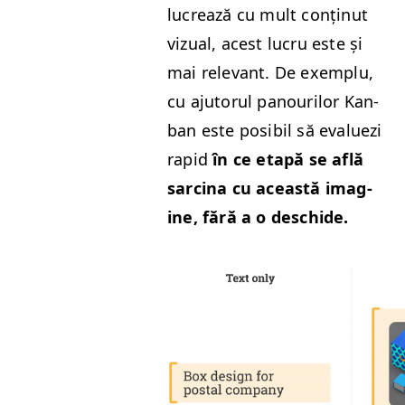
lucrează cu mult conțin­ut
vizual, acest lucru este și
mai rel­e­vant. De exem­plu,
cu aju­torul panourilor Kan­
ban este posi­bil să eval­uezi
rapid
în ce etapă se află
sarci­na cu această imag­
ine, fără a o deschide.