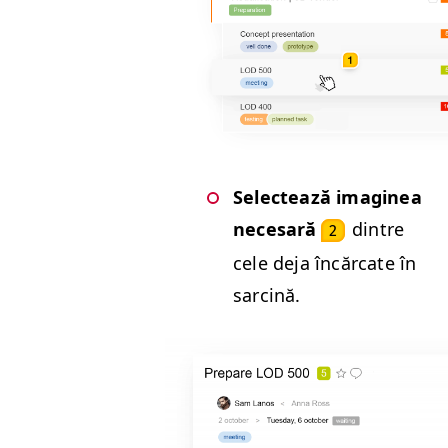
Selectează imag­inea
nece­sară
din­tre
2
cele deja încăr­cate în
sarcină.