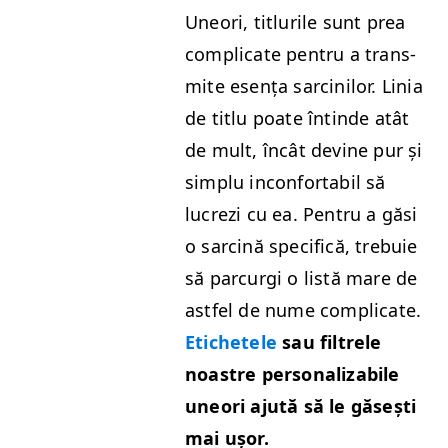
Une­ori, titlurile sunt prea
com­pli­cate pen­tru a trans­
mite esența sarcinilor. Linia
de titlu poate întinde atât
de mult, încât devine pur și
sim­plu incon­fort­a­bil să
lucrezi cu ea. Pen­tru a găsi
o sarcină speci­fică, tre­buie
să par­cur­gi o listă mare de
ast­fel de nume com­pli­cate.
Etichetele
sau fil­trele
noas­tre per­son­al­iz­abile
une­ori ajută să le găsești
mai ușor.