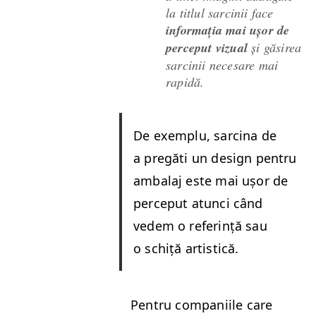
la titlul sarcinii face
infor­mația mai ușor de
per­ceput vizual
și găsirea
sarcinii nece­sare mai
rapidă.
De exem­plu, sarci­na de
a pregăti un design pen­tru
ambal­aj este mai ușor de
per­ceput atun­ci când
vedem o refer­ință sau
o schiță artistică.
Pen­tru com­pani­ile care