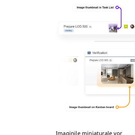
Imag­inile miniat­u­rale vor