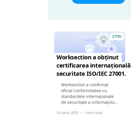
ŞTIRI
Worksection a obținut
certificarea internațională
securitate ISO/IEC 27001.
Worksection a confirmat
oficial conformitatea cu
standardele internaționale
de securitate a informațiilor
— am obținut certificatul
10 Iunie 2025
•
3 min read
ISO/IEC 27001:2022. Aceasta
înseamnă că toate procesele
noastre de protecție...