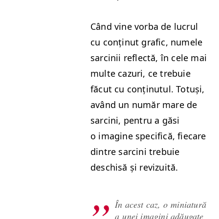
Când vine vor­ba de lucrul
cu conțin­ut graf­ic, numele
sarcinii reflec­tă, în cele mai
multe cazuri, ce tre­buie
făcut cu conțin­u­tul. Totuși,
având un număr mare de
sarci­ni, pen­tru a găsi
o imag­ine speci­fică, fiecare
din­tre sarci­ni tre­buie
deschisă și revizuită.
În acest caz, o miniatură
a unei imag­i­ni adău­gate