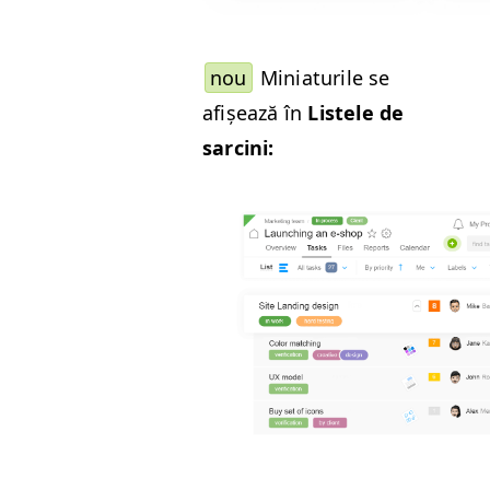
nou
Minia­turile se
afișează în
Lis­tele de
sarcini: