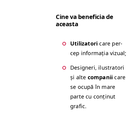
Cine va ben­e­fi­cia de
aceasta
Uti­liza­tori
care per­
cep infor­mația vizual;
Designeri, ilus­tra­tori
și alte
com­panii
care
se ocupă în mare
parte cu conțin­ut
grafic.