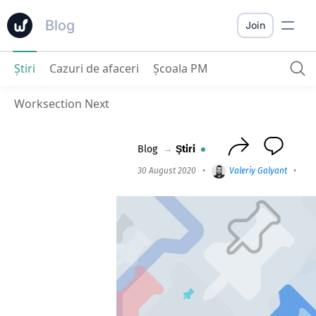
Blog
Join
Ştiri
Cazuri de afaceri
Școala PM
Imagini miniatură pentru Kanban și Lista de sarcini
Worksection Next
Blog
→
Ştiri
30 August 2020
•
Valeriy Galyant
•
2 m