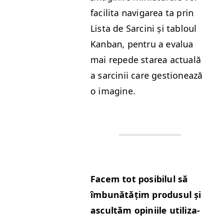
facili­ta nav­i­garea ta prin
Lista de Sarci­ni și tabloul
Kan­ban, pen­tru a eval­ua
mai repede starea actu­ală
a sarcinii care ges­tionează
o imagine.
Facem tot posi­bilul să
îmbunătățim pro­dusul și
ascultăm opini­ile uti­liza­