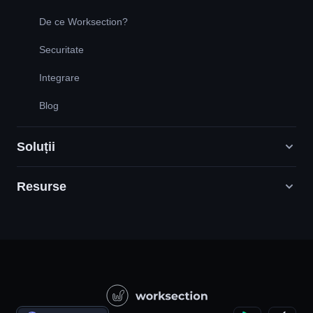
De ce Worksection?
Securitate
Integrare
Blog
Soluții
Resurse
Agenții de marketing digital
PR / HR / Creative / Consultanta
Sprijin
Companii de produse
Baza de cunoștințe
Constructii
Lecții video
Proiecte guvernamentale/sociale
Acorduri