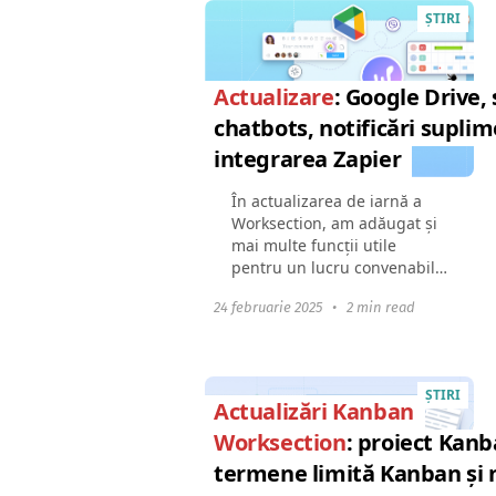
ŞTIRI
Actualizare
: Google Drive, 
chatbots, notificări suplim
integrarea Zapier
În actualizarea de iarnă a
Worksection, am adăugat și
mai multe funcții utile
pentru un lucru convenabil
și automatizarea proceselor:
24 februarie 2025
•
2 min read
Lucrul cu Google
DriveAfisarea sarcinilor
regulate
programateNotificare...
ŞTIRI
Actualizări Kanban
Worksection
: proiect Kanb
termene limită Kanban și 