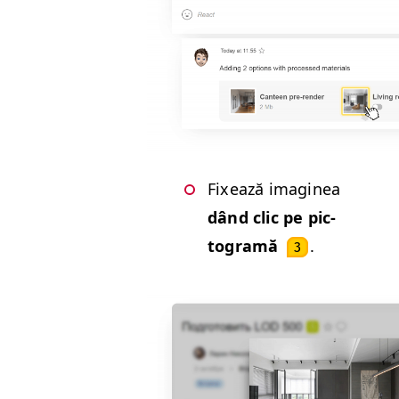
Fix­ează imag­inea
dând clic pe pic­
togramă
.
3