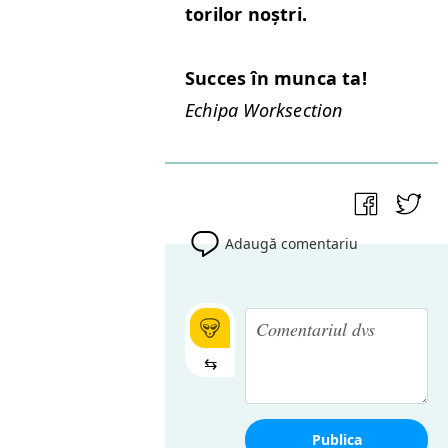
to­rilor noștri.
Suc­ces în munca ta!
Echipa Work­sec­tion
Adaugă comentariu
⇆
Publica