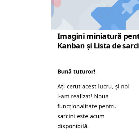
Imagini miniatură pen
Kanban și Lista de sarci
Bună tutur­or!
Ați cerut acest lucru, și noi
l‑am real­izat! Noua
funcțion­al­i­tate pen­tru
sarci­ni este acum
disponibilă.