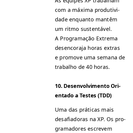
As equipes
XP
tra­bal­ham
com a máx­i­ma pro­du­tivi­
dade enquan­to man­têm
um rit­mo sus­ten­táv­el.
A Pro­gra­mação Extrema
des­en­co­ra­ja horas extras
e pro­move uma sem­ana de
tra­bal­ho de 40 horas.
10. Desen­volvi­men­to Ori­
en­ta­do a Testes (
TDD
)
Uma das práti­cas mais
desafi­ado­ras na
XP
. Os pro­
gra­madores escrevem