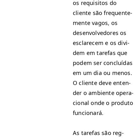
os req­ui­si­tos do
cliente são fre­quente­
mente vagos, os
desen­volve­dores os
esclare­cem e os divi­
dem em tare­fas que
podem ser con­cluí­das
em um dia ou menos.
O cliente deve enten­
der o ambi­ente opera­
cional onde o pro­du­to
fun­cionará.
As tare­fas são reg­