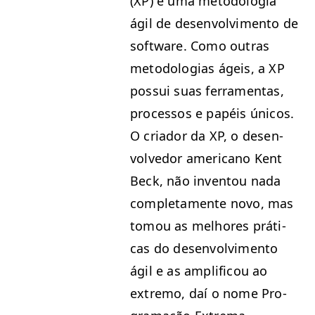
(
XP
) é uma metodolo­gia
ágil de desen­volvi­men­to de
soft­ware. Como out­ras
metodolo­gias ágeis, a
XP
pos­sui suas fer­ra­men­tas,
proces­sos e papéis úni­cos.
O cri­ador da
XP
, o desen­
volve­dor amer­i­cano Kent
Beck, não inven­tou nada
com­ple­ta­mente novo, mas
tomou as mel­hores práti­
cas do desen­volvi­men­to
ágil e as ampli­fi­cou ao
extremo, daí o nome Pro­