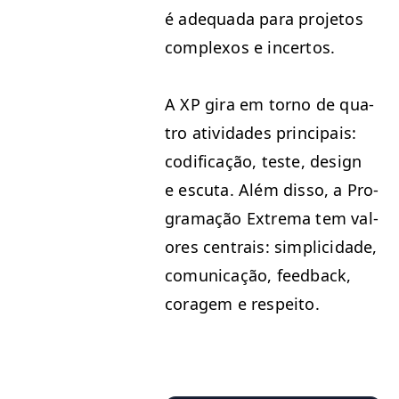
é ade­qua­da para pro­je­tos
com­plex­os e incertos.
A
XP
gira em torno de qua­
tro ativi­dades prin­ci­pais:
cod­i­fi­cação, teste, design
e escu­ta. Além dis­so, a Pro­
gra­mação Extrema tem val­
ores cen­trais: sim­pli­ci­dade,
comu­ni­cação, feed­back,
cor­agem e respeito.