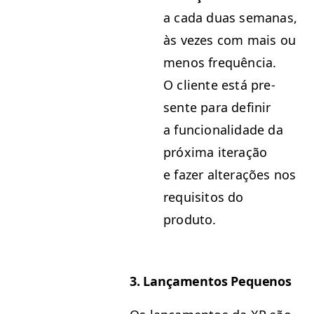
a cada duas sem­anas,
às vezes com mais ou
menos fre­quên­cia.
O cliente está pre­
sente para definir
a fun­cional­i­dade da
próx­i­ma iter­ação
e faz­er alter­ações nos
req­ui­si­tos do
produto.
3. Lança­men­tos Pequenos