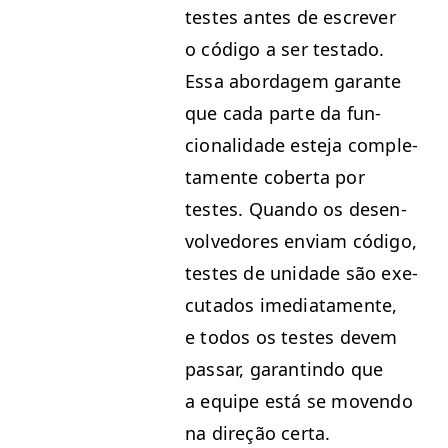
testes antes de escr­ev­er
o códi­go a ser tes­ta­do.
Essa abor­dagem garante
que cada parte da fun­
cional­i­dade este­ja com­ple­
ta­mente cober­ta por
testes. Quan­do os desen­
volve­dores envi­am códi­go,
testes de unidade são exe­
cu­ta­dos ime­di­ata­mente,
e todos os testes devem
pas­sar, garan­ti­n­do que
a equipe está se moven­do
na direção certa.