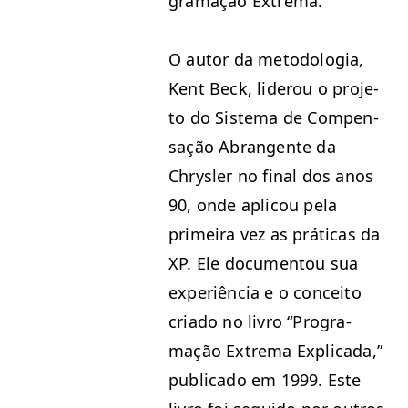
gra­mação Extrema.
O autor da metodolo­gia,
Kent Beck, lid­er­ou o pro­je­
to do Sis­tema de Com­pen­
sação Abrangente da
Chrysler no final dos anos
90, onde apli­cou pela
primeira vez as práti­cas da
XP
. Ele doc­u­men­tou sua
exper­iên­cia e o con­ceito
cri­a­do no livro
“
Pro­gra­
mação Extrema Expli­ca­da,”
pub­li­ca­do em 1999. Este