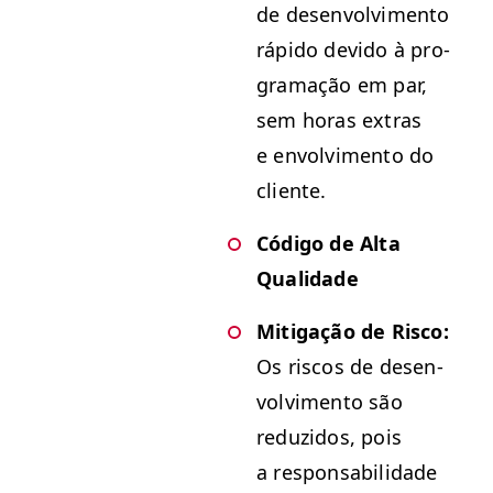
de desen­volvi­men­to
rápi­do dev­i­do à pro­
gra­mação em par,
sem horas extras
e envolvi­men­to do
cliente.
Códi­go de Alta
Qualidade
Mit­i­gação de Risco:
Os riscos de desen­
volvi­men­to são
reduzi­dos, pois
a respon­s­abil­i­dade