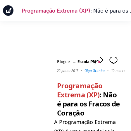
Programação Extrema (XP)
: Não é para os Fracos de Coração
Notícias
Casos de negócios
Escola PM
Worksection Next
Blogue
→
Escola PM
22 junho 2017
•
Olga Granko
•
10 min read
Programação
Extrema (XP)
: Não
é para os Fracos de
Coração
A Pro­gra­mação Extrema