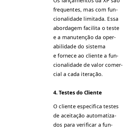
Os lança­men­tos da
XP
são
fre­quentes, mas com fun­
cional­i­dade lim­i­ta­da. Essa
abor­dagem facili­ta o teste
e a manutenção da oper­
abil­i­dade do sis­tema
e fornece ao cliente a fun­
cional­i­dade de val­or com­er­
cial a cada iteração.
4. Testes do Cliente
O cliente especi­fi­ca testes
de aceitação autom­a­ti­za­
dos para ver­i­ficar a fun­