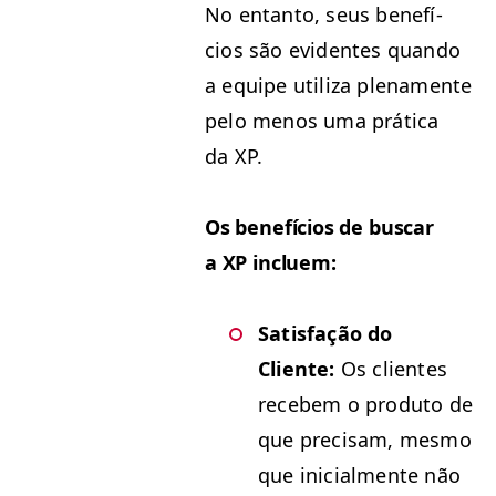
No entan­to, seus bene­fí­
cios são evi­dentes quan­do
a equipe uti­liza ple­na­mente
pelo menos uma práti­ca
da
XP
.
Os bene­fí­cios de bus­car
a
XP
incluem:
Sat­is­fação do
Cliente:
Os clientes
recebem o pro­du­to de
que pre­cisam, mes­mo
que ini­cial­mente não