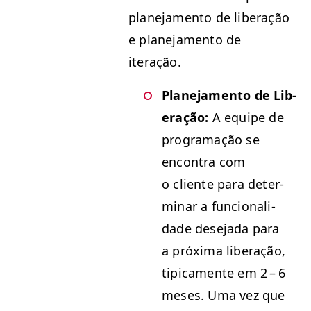
plane­ja­men­to de lib­er­ação
e plane­ja­men­to de
iteração.
Plane­ja­men­to de Lib­
er­ação:
A equipe de
pro­gra­mação se
encon­tra com
o cliente para deter­
mi­nar a fun­cional­i­
dade dese­ja­da para
a próx­i­ma lib­er­ação,
tipi­ca­mente em 2 – 6
meses. Uma vez que