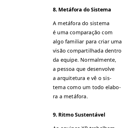
8. Metá­fo­ra do Sistema
A metá­fo­ra do sis­tema
é uma com­para­ção com
algo famil­iar para cri­ar uma
visão com­par­til­ha­da den­tro
da equipe. Nor­mal­mente,
a pes­soa que desen­volve
a arquite­tu­ra e vê o sis­
tema como um todo elab­o­
ra a metáfora.
9. Rit­mo Sustentável