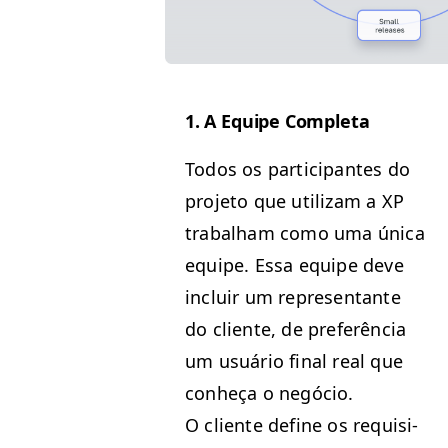
1. A Equipe Completa
Todos os par­tic­i­pantes do
pro­je­to que uti­lizam a
XP
tra­bal­ham como uma úni­ca
equipe. Essa equipe deve
incluir um rep­re­sen­tante
do cliente, de prefer­ên­cia
um usuário final real que
con­heça o negó­cio.
O cliente define os req­ui­si­