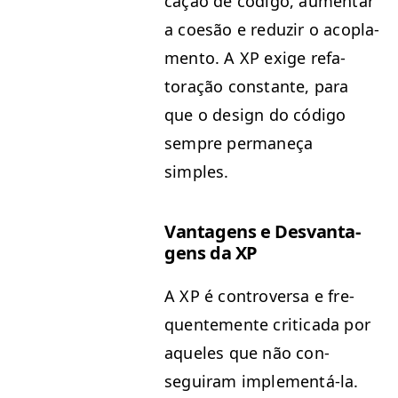
cação de códi­go, aumen­tar
a coesão e reduzir o acopla­
men­to. A
XP
exige refa­
toração con­stante, para
que o design do códi­go
sem­pre per­maneça
simples.
Van­ta­gens e Desvan­ta­
gens da
XP
A
XP
é con­tro­ver­sa e fre­
quente­mente crit­i­ca­da por
aque­les que não con­
seguiram imple­men­tá-la.