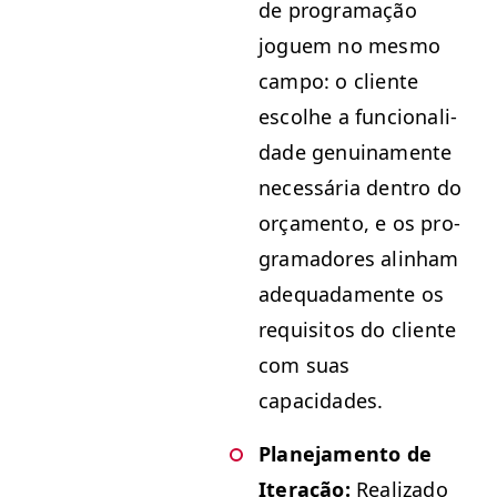
de pro­gra­mação
joguem no mes­mo
cam­po: o cliente
escol­he a fun­cional­i­
dade gen­uina­mente
necessária den­tro do
orça­men­to, e os pro­
gra­madores alin­ham
ade­quada­mente os
req­ui­si­tos do cliente
com suas
capacidades.
Plane­ja­men­to de
Iter­ação:
Real­iza­do