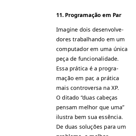
11. Pro­gra­mação em Par
Imag­ine dois desen­volve­
dores tra­bal­han­do em um
com­puta­dor em uma úni­ca
peça de fun­cional­i­dade.
Essa práti­ca é a pro­gra­
mação em par, a práti­ca
mais con­tro­ver­sa na
XP
.
O dita­do
“
duas cabeças
pen­sam mel­hor que uma”
ilus­tra bem sua essên­cia.
De duas soluções para um