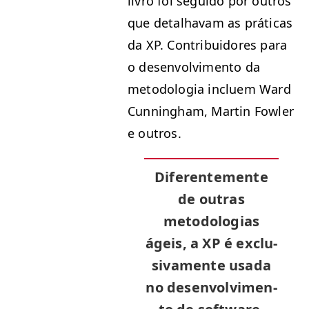
livro foi segui­do por out­ros
que detal­havam as práti­cas
da
XP
. Con­tribuidores para
o desen­volvi­men­to da
metodolo­gia incluem Ward
Cun­ning­ham, Mar­tin Fowler
e outros.
Difer­ente­mente
de out­ras
metodolo­gias
ágeis, a
XP
é
exclu­
si­va­mente usa­da
no desen­volvi­men­