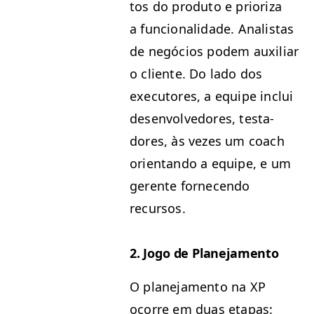
tos do pro­du­to e pri­or­iza
a fun­cional­i­dade. Anal­is­tas
de negó­cios podem aux­il­iar
o cliente. Do lado dos
execu­tores, a equipe inclui
desen­volve­dores, tes­ta­
dores, às vezes um coach
ori­en­tan­do a equipe, e um
ger­ente fornecen­do
recursos.
2. Jogo de Planejamento
O plane­ja­men­to na
XP
ocorre em duas eta­pas: