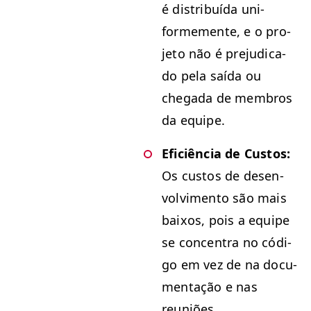
é dis­tribuí­da uni­
forme­mente, e o pro­
je­to não é prej­u­di­ca­
do pela saí­da ou
chega­da de mem­bros
da equipe.
Efi­ciên­cia de Cus­tos:
Os cus­tos de desen­
volvi­men­to são mais
baixos, pois a equipe
se con­cen­tra no códi­
go em vez de na doc­u­
men­tação e nas
reuniões.