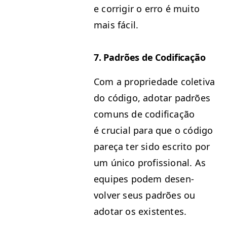
e cor­ri­gir o erro é muito
mais fácil.
7. Padrões de Codificação
Com a pro­priedade cole­ti­va
do códi­go, ado­tar padrões
comuns de cod­i­fi­cação
é cru­cial para que o códi­go
pareça ter sido escrito por
um úni­co profis­sion­al. As
equipes podem desen­
volver seus padrões ou
ado­tar os existentes.