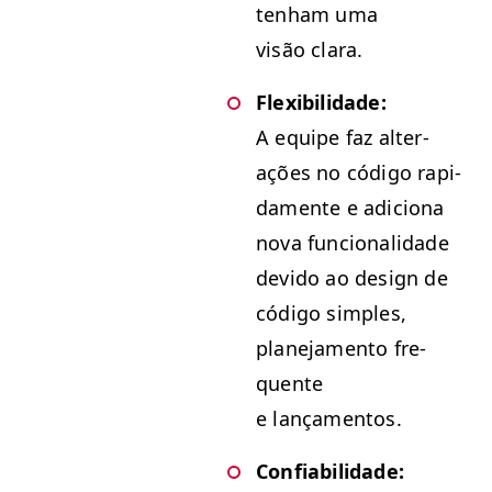
ten­ham uma
visão clara.
Flex­i­bil­i­dade:
A equipe faz alter­
ações no códi­go rap­i­
da­mente e adi­ciona
nova fun­cional­i­dade
dev­i­do ao design de
códi­go sim­ples,
plane­ja­men­to fre­
quente
e lançamentos.
Con­fi­a­bil­i­dade: