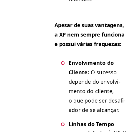
Ape­sar de suas van­ta­gens,
a
XP
nem sem­pre fun­ciona
e pos­sui várias fraquezas:
Envolvi­men­to do
Cliente:
O suces­so
depende do envolvi­
men­to do cliente,
o que pode ser desafi­
ador de se alcançar.
Lin­has do Tem­po