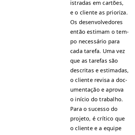
istradas em cartões,
e o cliente as pri­or­iza.
Os desen­volve­dores
então esti­mam o tem­
po necessário para
cada tare­fa. Uma vez
que as tare­fas são
descritas e esti­madas,
o cliente revisa a doc­
u­men­tação e apro­va
o iní­cio do tra­bal­ho.
Para o suces­so do
pro­je­to, é críti­co que
o cliente e a equipe