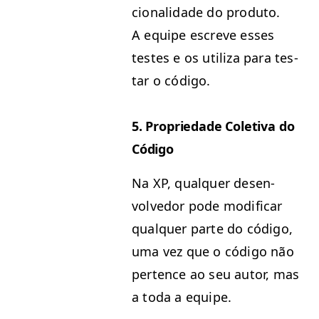
cional­i­dade do pro­du­to.
A equipe escreve ess­es
testes e os uti­liza para tes­
tar o código.
5. Pro­priedade Cole­ti­va do
Código
Na
XP
, qual­quer desen­
volve­dor pode mod­i­ficar
qual­quer parte do códi­go,
uma vez que o códi­go não
per­tence ao seu autor, mas
a toda a equipe.