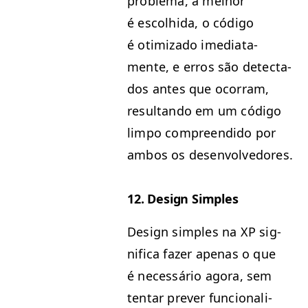
prob­le­ma, a mel­hor
é escol­hi­da, o códi­go
é otimiza­do ime­di­ata­
mente, e erros são detec­ta­
dos antes que ocor­ram,
resul­tan­do em um códi­go
limpo com­preen­di­do por
ambos os desenvolvedores.
12. Design Simples
Design sim­ples na
XP
sig­
nifi­ca faz­er ape­nas o que
é necessário ago­ra, sem
ten­tar pre­v­er fun­cional­i­