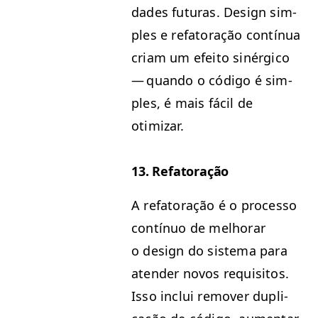
dades futuras. Design sim­
ples e refa­toração con­tínua
cri­am um efeito sinér­gi­co
— quan­do o códi­go é sim­
ples, é mais fácil de
otimizar.
13. Refa­toração
A refa­toração é o proces­so
con­tín­uo de mel­ho­rar
o design do sis­tema para
aten­der novos req­ui­si­tos.
Isso inclui remover dupli­