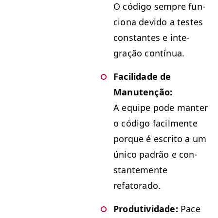
O códi­go sem­pre fun­
ciona dev­i­do a testes
con­stantes e inte­
gração contínua.
Facil­i­dade de
Manutenção:
A equipe pode man­ter
o códi­go facil­mente
porque é escrito a um
úni­co padrão e con­
stan­te­mente
refatorado.
Pro­du­tivi­dade:
Pace