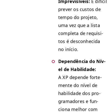
Impre­visíveis:
É difí­cil
pre­v­er os cus­tos de
tem­po do pro­je­to,
uma vez que a lista
com­ple­ta de req­ui­si­
tos é descon­heci­da
no início.
Dependên­cia do Nív­
el de Habil­i­dade:
A
XP
depende forte­
mente do nív­el de
habil­i­dade dos pro­
gra­madores e fun­
ciona mel­hor com