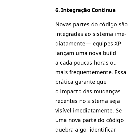
6. Inte­gração Contínua
Novas partes do códi­go são
integradas ao sis­tema ime­
di­ata­mente — equipes
XP
lançam uma nova build
a cada pou­cas horas ou
mais fre­quente­mente. Essa
práti­ca garante que
o impacto das mudanças
recentes no sis­tema seja
visív­el ime­di­ata­mente. Se
uma nova parte do códi­go
que­bra algo, iden­ti­ficar