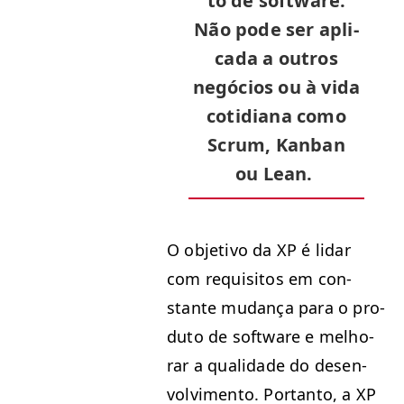
to de soft­ware.
Não pode ser apli­
ca­da a out­ros
negó­cios ou à vida
cotid­i­ana como
Scrum, Kan­ban
ou Lean.
O obje­ti­vo da
XP
é lidar
com req­ui­si­tos em con­
stante mudança para o pro­
du­to de soft­ware e mel­ho­
rar a qual­i­dade do desen­
volvi­men­to. Por­tan­to, a
XP