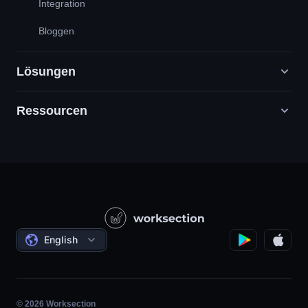
Integration
Bloggen
Lösungen
Ressourcen
Digitale Marketingagenturen
PR / HR / Kreativ / Consulting
Support
Produktunternehmen
Wissensbasis
Bauwesen
Videounterricht
Staatliche / Soziale Projekte
Bedingungen
English
Projektmanagement
Partnerprogramm
Stundengenaue Arbeit
Agile
© 2026 Worksection