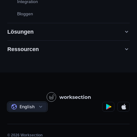
Integration
Bloggen
Lösungen
Ressourcen
Digitale Marketingagenturen
PR / HR / Kreativ / Consulting
Support
Produktunternehmen
Wissensbasis
Bauwesen
Videounterricht
Staatliche / Soziale Projekte
Bedingungen
English
Projektmanagement
Partnerprogramm
Stundengenaue Arbeit
Agile
© 2026 Worksection