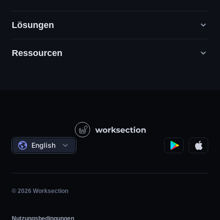
Lösungen
Ressourcen
Digitale Marketingagenturen
PR / HR / Kreativ / Consulting
Support
Produktunternehmen
Wissensbasis
Bauwesen
Videounterricht
Staatliche / Soziale Projekte
Bedingungen
English
Projektmanagement
Partnerprogramm
Stundengenaue Arbeit
Agile
© 2026 Worksection
Nutzungsbedingungen