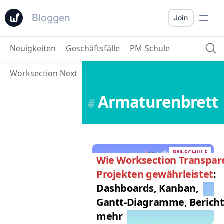
Bloggen
Join
Neuigkeiten
Geschäftsfälle
PM-Schule
Worksection Next
Armaturenbrett
#
PM-SCHULE
Wie Worksection Transpar
Projekten gewährleistet
:
Dashboards, Kanban,
Gantt-Diagramme, Berich
mehr