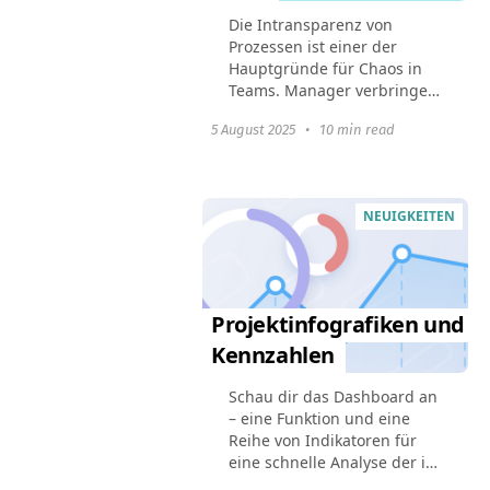
Die Intransparenz von
Prozessen ist einer der
Hauptgründe für Chaos in
Teams. Manager verbringen
Zeit mit endlosen
5 August 2025
•
10 min read
Statusabklärungen,
Mitarbeiter arbeiten, ohne
das Gesamtbild zu
verstehen, und Kunden...
NEUIGKEITEN
Projektinfografiken und
Kennzahlen
Schau dir das Dashboard an
– eine Funktion und eine
Reihe von Indikatoren für
eine schnelle Analyse der im
Projekt geleisteten Arbeit.