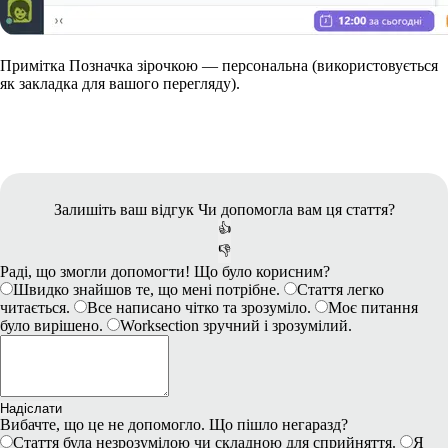
Примітка
Позначка зірочкою — персональна (використовується
як закладка для вашого перегляду).
Залишіть ваш відгук
Чи допомогла вам ця стаття?
👍
👎
Раді, що змогли допомогти! Що було корисним?
Швидко знайшов те, що мені потрібне.
Стаття легко
читається.
Все написано чітко та зрозуміло.
Моє питання
було вирішено.
Worksection зручний і зрозумілий.
Надіслати
Вибачте, що це не допомогло. Що пішло негаразд?
Стаття була незрозумілою чи складною для сприйняття.
Я