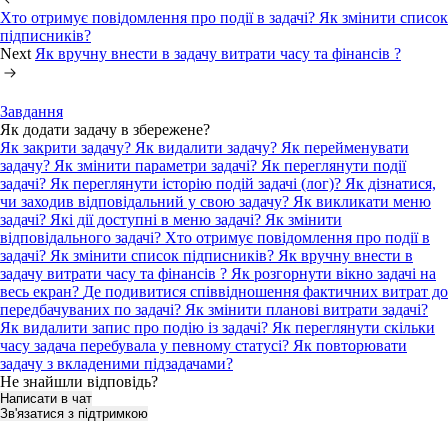
Хто отримує повідомлення про події в задачі? Як змінити список
підписників?
Next
Як вручну внести в задачу витрати часу та фінансів ?
Завдання
Як додати задачу в збережене?
Як закрити задачу?
Як видалити задачу?
Як перейменувати
задачу?
Як змінити параметри задачі?
Як переглянути події
задачі?
Як переглянути історію подій задачі (лог)?
Як дізнатися,
чи заходив відповідальний у свою задачу?
Як викликати меню
задачі? Які дії доступні в меню задачі?
Як змінити
відповідального задачі?
Хто отримує повідомлення про події в
задачі? Як змінити список підписників?
Як вручну внести в
задачу витрати часу та фінансів ?
Як розгорнути вікно задачі на
весь екран?
Де подивитися співвідношення фактичних витрат до
передбачуваних по задачі?
Як змінити планові витрати задачі?
Як видалити запис про подію із задачі?
Як переглянути скільки
часу задача перебувала у певному статусі?
Як повторювати
задачу з вкладеними підзадачами?
Не знайшли відповідь?
Написати в чат
Зв'язатися з підтримкою