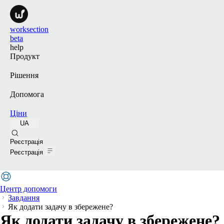
worksection
beta
help
Продукт
Рішення
Допомога
Ціни
UA
Пошук
Реєстрація
Реєстрація
Центр допомоги
Завдання
Як додати задачу в збережене?
Як додати задачу в збережене?