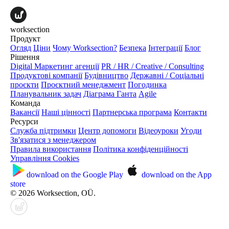
worksection
Продукт
Огляд
Ціни
Чому Worksection?
Безпека
Інтеграції
Блог
Рішення
Digital Маркетинг агенції
PR / HR / Creative / Consulting
Продуктові компанії
Будівництво
Державні / Соціальні
проєкти
Проєктний менеджмент
Погодинка
Планувальник задач
Діаграма Ганта
Agile
Команда
Вакансії
Наші цінності
Партнерська програма
Контакти
Ресурси
Служба підтримки
Центр допомоги
Відеоуроки
Угоди
Зв'язатися з менеджером
Правила використання
Політика конфіденційності
Управління Cookies
download on the
Google Play
download on the
App
store
© 2026 Worksection, OÜ.