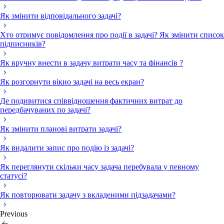
Як змінити відповідального задачі?
Хто отримує повідомлення про події в задачі? Як змінити список
підписників?
Як вручну внести в задачу витрати часу та фінансів ?
Як розгорнути вікно задачі на весь екран?
Де подивитися співвідношення фактичних витрат до
передбачуваних по задачі?
Як змінити планові витрати задачі?
Як видалити запис про подію із задачі?
Як переглянути скільки часу задача перебувала у певному
статусі?
Як повторювати задачу з вкладеними підзадачами?
Previous