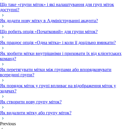
Що таке «групи міток» і які налаштування для груп міток
доступні?
Як додати нову мітку в Адмініструванні акаунта?
Що робить опція «Початковий» для групи міток?
Як працює опція «Одна мітка» і коли її доцільно вмикати?
Як зробити мітки внутрішніми і приховати їх від клієнтських
команд?
Як перетягувати мітки між групами або впорядковувати
всередині групи?
Як порядок міток у групі впливає на відображення міток у
задачах?
Як створити нову групу міток?
Як видалити мітку або групу міток?
Previous