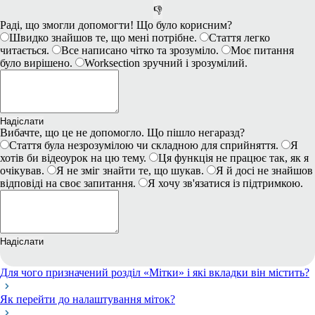
👎
Раді, що змогли допомогти! Що було корисним?
Швидко знайшов те, що мені потрібне.
Стаття легко
читається.
Все написано чітко та зрозуміло.
Моє питання
було вирішено.
Worksection зручний і зрозумілий.
Надіслати
Вибачте, що це не допомогло. Що пішло негаразд?
Стаття була незрозумілою чи складною для сприйняття.
Я
хотів би відеоурок на цю тему.
Ця функція не працює так, як я
очікував.
Я не зміг знайти те, що шукав.
Я й досі не знайшов
відповіді на своє запитання.
Я хочу зв'язатися із підтримкою.
Надіслати
Для чого призначений розділ «Мітки» і які вкладки він містить?
Як перейти до налаштування міток?