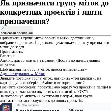
Як призначити групу міток до
конкретних проєктів і зняти
призначення?
Копіювати посилання
Призначення групи міток робить її мітки доступними у
вибраних проєктах. Це дозволяє учасникам проєкту призначати
мітки до задач.
Права
мають:
Власник
Адміністратор акаунту з правом «Доступ до налаштування
акаунту».
Щоб призначити групу міток проєктам перейдіть у
Адміністрування → Мітки
Знайдіть потрібну групу міток, натисніть «три крапки»
1
на
картці групи та оберіть «Змінити використання»
2
Позначте чекбоксами проєкти
3
або одразу усі проєкти в папці
4
в
яких група має застосовуватись та натисніть “ОК”
5
За потреби увімкніть «Початковий набір»
6
, щоб група
автоматично застосовувалась до нових проєктів.