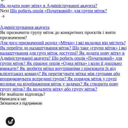
Як додати нову мітку в Адмініструванні акаунта?
Next
Що робить опція «Початковий» для групи міток?
Адміністрування акаунта
Як призначити групу міток до конкретних проєктів і зняти
призначення?
Для чого призначений розділ «Мітки» і які вкладки він містить?
Як перейти до налаштування міток?
Що таке «групи міток» і які
налаштування для груп міток доступні?
Як додати нову мітку в
Адмініструванні акаунта?
Що робить опція «Початковий» для
групи міток?
Як працює опція «Одна мітка» і коли її доцільно
вмикати?
Як зробити мітки внутрішніми і приховати їх від
клієнтських команд?
Як перетягувати мітки між групами або
впорядковувати всередині групи?
Як порядок міток у групі
впливає на відображення міток у задачах?
Як створити нову
групу міток?
Як видалити мітку або групу міток?
Не знайшли відповідь?
Написати в чат
Зв'язатися з підтримкою