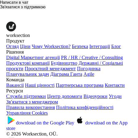
Написати в чат
Зв'язатися з підтримкою
worksection
Продукт
Огляд
Ціни
Чому Worksection?
Безпека
Інтеграції
Блог
Рішення
Digital Маркетинг агенції
PR / HR / Creative / Consulting
Продуктові компанії
Будівництво
Державні / Соціальні
проєкти
Проєктний менеджмент
Погодинка
Планувальник задач
Діаграма Ганта
Agile
Команда
Вакансії
Наші цінності
Партнерська програма
Контакти
Ресурси
Служба підтримки
Центр допомоги
Відеоуроки
Угоди
Зв'язатися з менеджером
Правила використання
Політика конфіденційності
Управління Cookies
download on the
Google Play
download on the
App
store
© 2026 Worksection, OÜ.