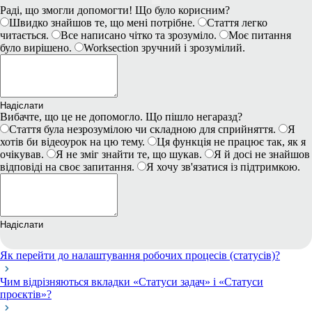
Раді, що змогли допомогти! Що було корисним?
Швидко знайшов те, що мені потрібне.
Стаття легко
читається.
Все написано чітко та зрозуміло.
Моє питання
було вирішено.
Worksection зручний і зрозумілий.
Надіслати
Вибачте, що це не допомогло. Що пішло негаразд?
Стаття була незрозумілою чи складною для сприйняття.
Я
хотів би відеоурок на цю тему.
Ця функція не працює так, як я
очікував.
Я не зміг знайти те, що шукав.
Я й досі не знайшов
відповіді на своє запитання.
Я хочу зв'язатися із підтримкою.
Надіслати
Як перейти до налаштування робочих процесів (статусів)?
Чим відрізняються вкладки «Статуси задач» і «Статуси
проєктів»?