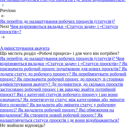
Previous
Як перейти до налаштування робочих процесів (статусів)?
Next
Чим відрізняються вкладки «Статуси задач» і «Статуси
проєктів»?
Адміністрування акаунта
Що містить розділ «Робочі процеси» і для чого він потрібен?
Як перейти до налаштування робочих процесів (статусів)?
Чим
відрізняються вкладки «Статуси задач» і «Статуси проєктів»?
Як
призначити робочий процес початковим для нових проєктів?
Як
додати статус до робочого процесу?
Як перейменувати робочий
процес?
Як призначити робочий процес до проєкту зі сторінки
адміністрування акаунту?
Де подивитися, до скількох проєктів
застосовано робочий процес і як швидко знайти потрібний
проєкт?
Які є категорії статусів робочого процесу і що вони
означають?
Як перетягнути статус між категоріями або змінити
його позицію?
Як видалити або змінити статус у робочому
процесі?
Як видалити робочий процес? Які обмеження на
видалення?
Як створити новий робочий процес?
Як
налаштовуються статуси проєктів і де вони відображаються?
Не знайшли відповідь?