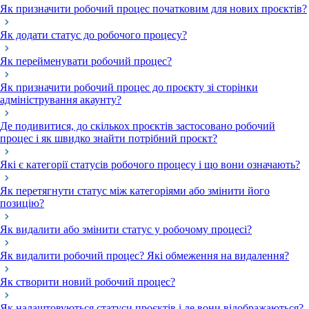
Як призначити робочий процес початковим для нових проєктів?
Як додати статус до робочого процесу?
Як перейменувати робочий процес?
Як призначити робочий процес до проєкту зі сторінки
адміністрування акаунту?
Де подивитися, до скількох проєктів застосовано робочий
процес і як швидко знайти потрібний проєкт?
Які є категорії статусів робочого процесу і що вони означають?
Як перетягнути статус між категоріями або змінити його
позицію?
Як видалити або змінити статус у робочому процесі?
Як видалити робочий процес? Які обмеження на видалення?
Як створити новий робочий процес?
Як налаштовуються статуси проєктів і де вони відображаються?