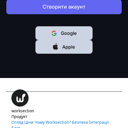
Створити акаунт
Google
Apple
worksection
Продукт
Огляд
Ціни
Чому Worksection?
Безпека
Інтеграції
Блог