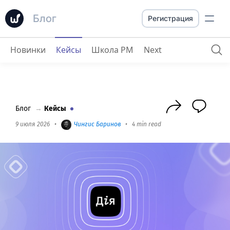
Блог
Регистрация
Новинки
Кейсы
Школа PM
Next
Министерство цифровой трансформации
Блог
→
Кейсы
9 июля 2026
•
Чингиc Баринов
•
4 min read