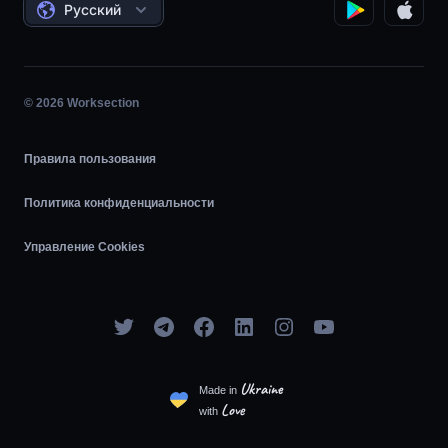
Соглашения
Почасовая работа
Русский
Планировщик задач
Диаграмма Ганта
© 2026 Worksection
Agile
Правила пользования
Политика конфиденциальности
Управление Cookies
Ukraine
Made in
Love
with